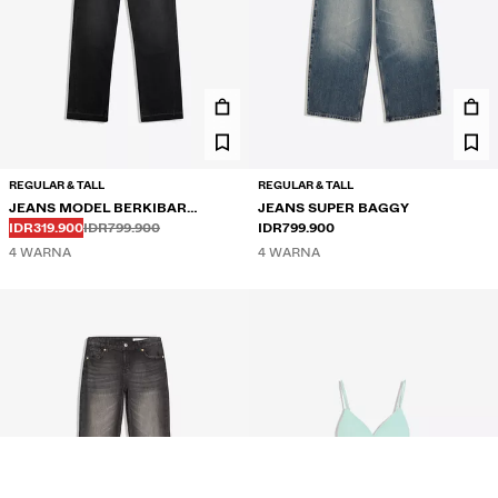
REGULAR & TALL
REGULAR & TALL
JEANS MODEL BERKIBAR
JEANS SUPER BAGGY
Sebelum
Sebelum
HARGA DISKON
STRAIGHT FIT
IDR319.900
IDR799.900
IDR799.900
4 WARNA
4 WARNA