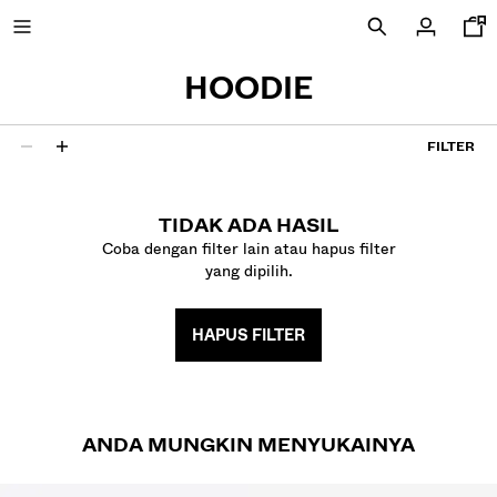
HOODIE
FILTER
BARU
0 hasil
CURATED BY
TIDAK ADA HASIL
Coba dengan filter lain atau hapus filter
COMBO WINS %
yang dipilih.
LIHAT SEMUA
HAPUS FILTER
JAKET
T-SHIRTS AND POLO SHIRTS
CELANA PANJANG
JEANS
ANDA MUNGKIN MENYUKAINYA
CELANA PENDEK
SWEATSHIRT