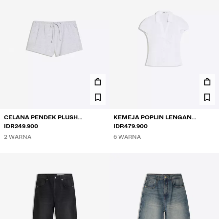
CELANA PENDEK PLUSH
KEMEJA POPLIN LENGAN
PINGGANG ELASTIS
IDR249.900
PENDEK DENGAN PITA
IDR479.900
2 WARNA
6 WARNA