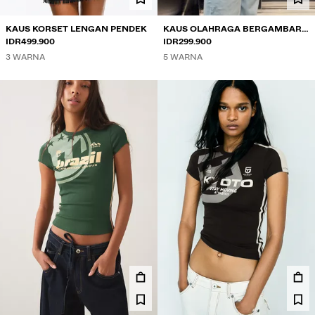
KAUS KORSET LENGAN PENDEK
KAUS OLAHRAGA BERGAMBAR
IDR499.900
LENGAN PENDEK
IDR299.900
3 WARNA
5 WARNA