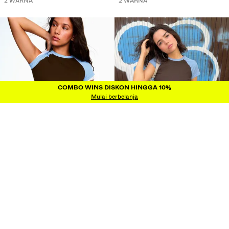
2 WARNA
2 WARNA
COMBO WINS DISKON HINGGA 10%
COMBO WINS DISKON HINGGA 10%
Mulai berbelanja
KAUS RAGLAN FITTED
KAUS RAGLAN FITTED
IDR249.900
IDR249.900
6 WARNA
6 WARNA