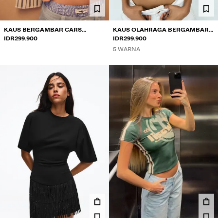
KAUS BERGAMBAR CARS
KAUS OLAHRAGA BERGAMBAR
LENGAN PENDEK
IDR299.900
LENGAN PENDEK
IDR299.900
5 WARNA