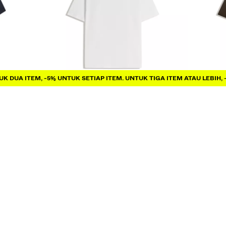
lebih, -10%.
K DUA ITEM, -5% UNTUK SETIAP ITEM. UNTUK TIGA ITEM ATAU LEBIH, 
KAUS REGULAR FIT
KAUS RE
IDR199.900
IDR199.9
5 WARNA
5 WARNA