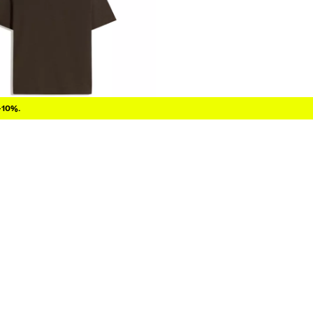
-10%.
GULAR FIT
00