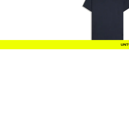
Untuk dua item, -5% untuk setiap item. Untuk tiga item atau 
UNTU
KAUS REGULAR FIT
IDR199.900
5 WARNA