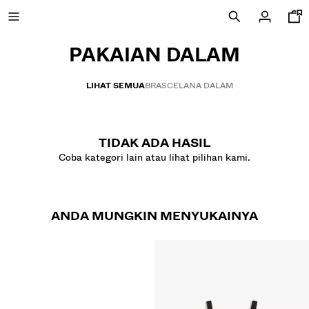
PAKAIAN DALAM
LIHAT SEMUA
BRAS
CELANA DALAM
BARU
CURATED BY
TIDAK ADA HASIL
COMBO WINS %
Coba kategori lain atau lihat pilihan kami.
LIHAT SEMUA
ANDA MUNGKIN MENYUKAINYA
JAKET
T-SHIRTS AND POLO SHIRTS
CELANA PANJANG
JEANS
CELANA PENDEK
SWEATSHIRT