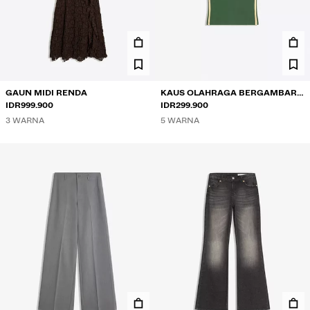
GAUN MIDI RENDA
KAUS OLAHRAGA BERGAMBAR
IDR999.900
LENGAN PENDEK
IDR299.900
3 WARNA
5 WARNA