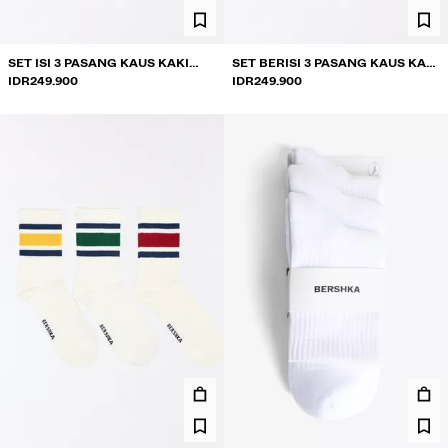
SET ISI 3 PASANG KAUS KAKI
SET BERISI 3 PASANG KAUS KAKI
MOTIF BINTANG
IDR249.900
BERWARNA
IDR249.900