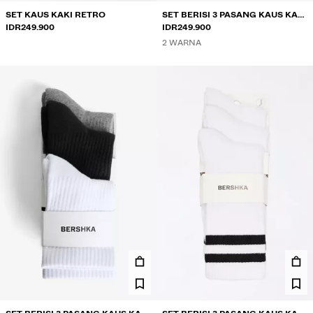
SET KAUS KAKI RETRO
SET BERISI 3 PASANG KAUS KAKI
IDR249.900
OLAHRAGA
IDR249.900
2 WARNA