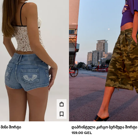
Ი ᲛᲘᲜᲘ ᲨᲝᲠᲢᲘ
ᲓᲐᲞᲠᲘᲜᲢᲣᲚᲘ ᲙᲐᲠᲒᲝ ᲑᲔᲠᲛᲣᲓᲐ ᲨᲝᲠᲢᲘ
159.00 GEL