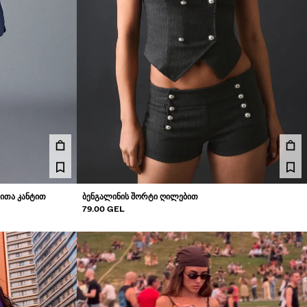
ᲘᲗᲐ ᲙᲐᲜᲢᲘᲗ
ᲑᲔᲜᲒᲐᲚᲘᲜᲘᲡ ᲨᲝᲠᲢᲘ ᲦᲘᲚᲔᲑᲘᲗ
79.00 GEL