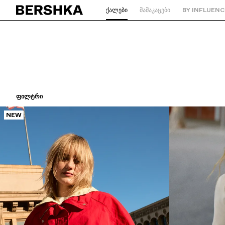
ᲥᲐᲚᲔᲑᲘ
ᲛᲐᲛᲐᲙᲐᲪᲔᲑᲘ
BY INFLUENC
მთავარ გვერდზე დაბრუნება
ᲤᲘᲚᲢᲠᲘ
NEW