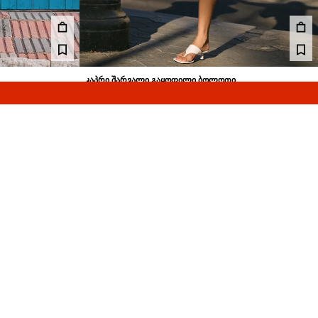
ᲙᲐᲞᲠᲘ ᲨᲐᲠᲕᲐᲚᲘ ᲒᲐᲧᲝᲤᲘᲚᲘ ᲑᲝᲚᲝᲗᲘ
79.00 GEL
5 ᲤᲔᲠᲔᲑᲘ