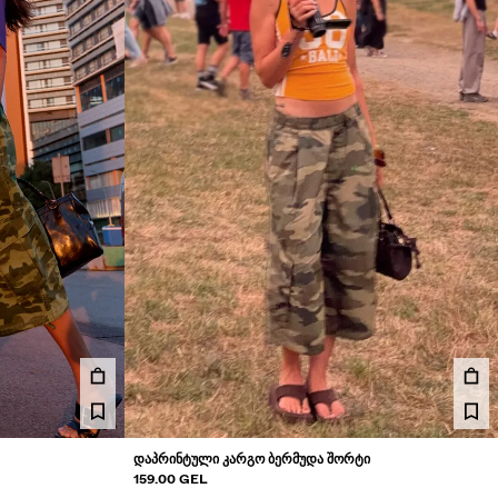
ᲓᲐᲞᲠᲘᲜᲢᲣᲚᲘ ᲙᲐᲠᲒᲝ ᲑᲔᲠᲛᲣᲓᲐ ᲨᲝᲠᲢᲘ
159.00 GEL