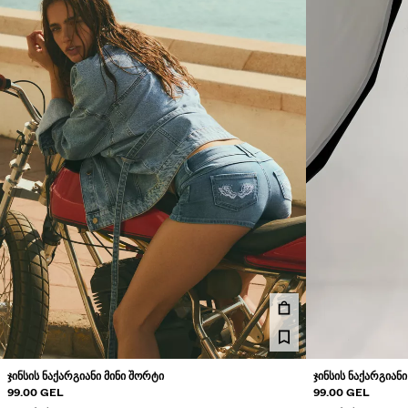
ᲯᲘᲜᲡᲘᲡ ᲜᲐᲥᲐᲠᲒᲘᲐᲜᲘ ᲛᲘᲜᲘ ᲨᲝᲠᲢᲘ
ᲯᲘᲜᲡᲘᲡ ᲜᲐᲥᲐᲠᲒᲘᲐᲜ
99.00 GEL
99.00 GEL