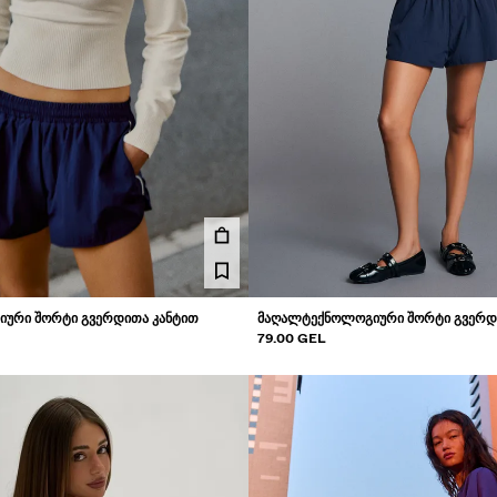
ᲣᲠᲘ ᲨᲝᲠᲢᲘ ᲒᲕᲔᲠᲓᲘᲗᲐ ᲙᲐᲜᲢᲘᲗ
ᲛᲐᲦᲐᲚᲢᲔᲥᲜᲝᲚᲝᲒᲘᲣᲠᲘ ᲨᲝᲠᲢᲘ ᲒᲕᲔᲠᲓ
79.00 GEL