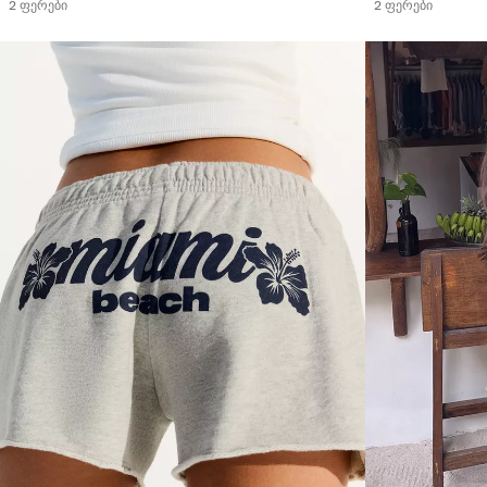
2 ᲤᲔᲠᲔᲑᲘ
2 ᲤᲔᲠᲔᲑᲘ