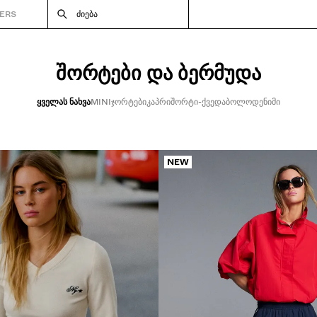
ERS
ᲫᲘᲔᲑᲐ
ᲨᲝᲠᲢᲔᲑᲘ ᲓᲐ ᲑᲔᲠᲛᲣᲓᲐ
ᲧᲕᲔᲚᲐᲡ ᲜᲐᲮᲕᲐ
MINI
ᲯᲝᲠᲢᲔᲑᲘ
ᲙᲐᲞᲠᲘ
ᲨᲝᲠᲢᲘ-ᲥᲕᲔᲓᲐᲑᲝᲚᲝ
ᲓᲔᲜᲘᲛᲘ
NEW