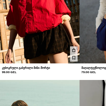
ᲙᲣᲑᲝᲙᲠᲣᲚᲘ ᲒᲐᲑᲔᲠᲘᲚᲘ ᲛᲘᲜᲘ-ᲨᲝᲠᲢᲘ
ᲛᲐᲦᲐᲚᲢᲔᲥᲜᲝᲚᲝᲒᲘ
99.00 GEL
79.00 GEL