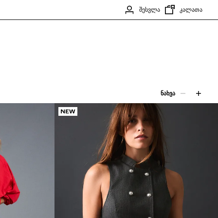
ᲨᲔᲡᲕᲚᲐ
ᲙᲐᲚᲐᲗᲐ
ᲜᲐᲮᲕᲐ
NEW