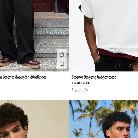
Ი ᲞᲝᲚᲝ ᲛᲐᲘᲡᲣᲠᲘ ᲞᲠᲘᲜᲢᲘᲗ
ᲞᲝᲚᲝ ᲛᲝᲙᲚᲔ ᲡᲐᲮᲔᲚᲝᲗᲘ
75.00 GEL
3 ᲤᲔᲠᲔᲑᲘ