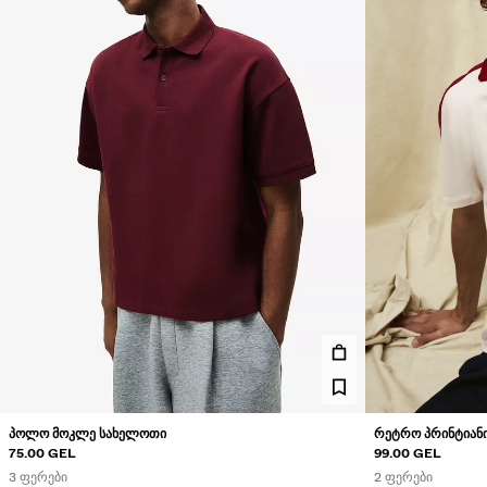
ᲞᲝᲚᲝ ᲛᲝᲙᲚᲔ ᲡᲐᲮᲔᲚᲝᲗᲘ
ᲠᲔᲢᲠᲝ ᲞᲠᲘᲜᲢᲘᲐᲜ
75.00 GEL
99.00 GEL
3 ᲤᲔᲠᲔᲑᲘ
2 ᲤᲔᲠᲔᲑᲘ