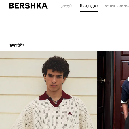
ᲥᲐᲚᲔᲑᲘ
ᲛᲐᲛᲐᲙᲐᲪᲔᲑᲘ
BY INFLUENC
მთავარ გვერდზე დაბრუნება
ᲤᲘᲚᲢᲠᲘ