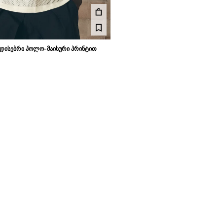
ᲓᲘᲡᲔᲑᲠᲘ ᲞᲝᲚᲝ-ᲛᲐᲘᲡᲣᲠᲘ ᲞᲠᲘᲜᲢᲘᲗ