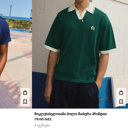
ᲛᲝᲙᲚᲔᲡᲐᲮᲔᲚᲝᲘᲐᲜᲘ ᲞᲝᲚᲝ ᲛᲐᲘᲡᲣᲠᲘ ᲞᲠᲘᲜᲢᲘᲗ
79.00 GEL
3 ᲤᲔᲠᲔᲑᲘ