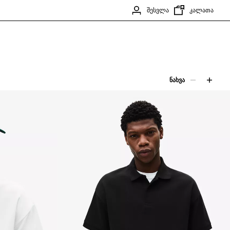
ᲨᲔᲡᲕᲚᲐ
ᲙᲐᲚᲐᲗᲐ
ᲜᲐᲮᲕᲐ