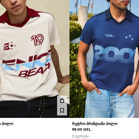
Ი ᲞᲝᲚᲝ
ᲠᲔᲢᲠᲝ ᲞᲠᲘᲜᲢᲘᲐᲜᲘ ᲞᲝᲚᲝ
99.00 GEL
2 ᲤᲔᲠᲔᲑᲘ