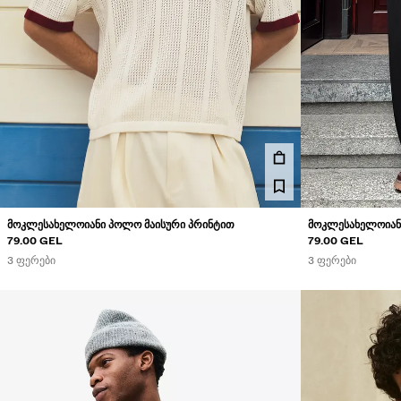
ᲛᲝᲙᲚᲔᲡᲐᲮᲔᲚᲝᲘᲐᲜᲘ ᲞᲝᲚᲝ ᲛᲐᲘᲡᲣᲠᲘ ᲞᲠᲘᲜᲢᲘᲗ
ᲛᲝᲙᲚᲔᲡᲐᲮᲔᲚᲝᲘᲐᲜ
79.00 GEL
79.00 GEL
3 ᲤᲔᲠᲔᲑᲘ
3 ᲤᲔᲠᲔᲑᲘ