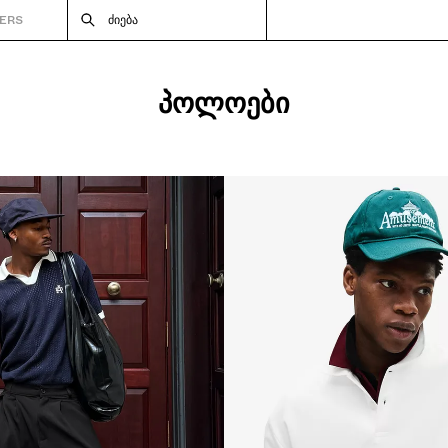
ERS
ᲫᲘᲔᲑᲐ
ᲞᲝᲚᲝᲔᲑᲘ