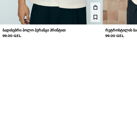
ᲑᲐᲓᲘᲡᲔᲑᲠᲘ ᲞᲝᲚᲝ ᲞᲔᲠᲐᲜᲒᲘ ᲞᲠᲘᲜᲢᲘᲗ
ᲠᲔᲢᲠᲝᲡᲢᲘᲚᲘᲡ ᲑᲐ
99.00 GEL
99.00 GEL