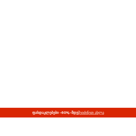
ᲤᲐᲡᲓᲐᲙᲚᲔᲑᲔᲑᲘ -60%-ᲛᲓᲔ
შეიძინეთ ახლა