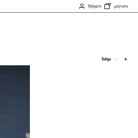
ᲨᲔᲡᲕᲚᲐ
ᲙᲐᲚᲐᲗᲐ
ᲜᲐᲮᲕᲐ