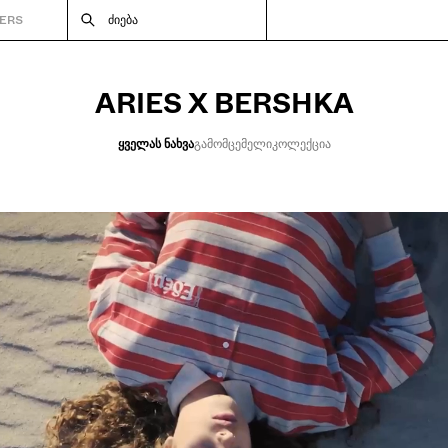
ERS
ᲫᲘᲔᲑᲐ
ARIES X BERSHKA
ᲧᲕᲔᲚᲐᲡ ᲜᲐᲮᲕᲐ
ᲒᲐᲛᲝᲛᲪᲔᲛᲔᲚᲘ
ᲙᲝᲚᲔᲥᲪᲘᲐ