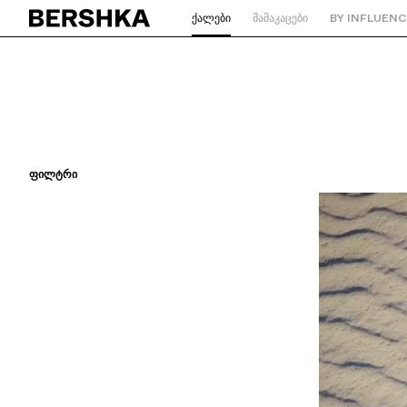
ᲥᲐᲚᲔᲑᲘ
ᲛᲐᲛᲐᲙᲐᲪᲔᲑᲘ
BY INFLUENC
მთავარ გვერდზე დაბრუნება
ᲤᲘᲚᲢᲠᲘ