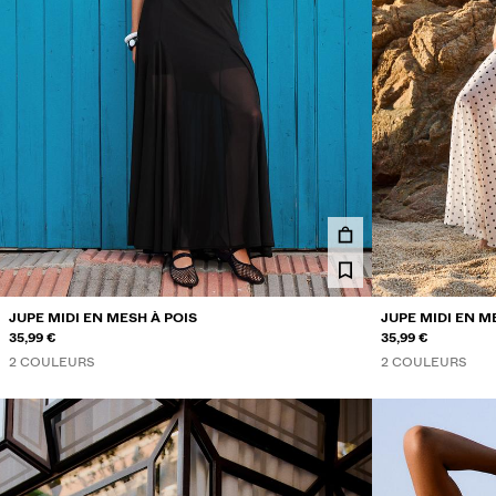
JUPE MIDI EN MESH À POIS
JUPE MIDI EN M
35,99 €
35,99 €
2 COULEURS
2 COULEURS