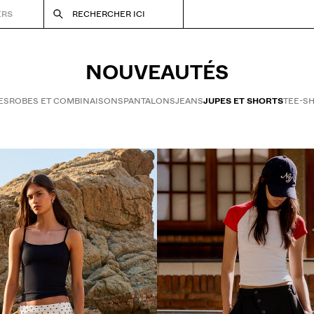
ERS
RECHERCHER ICI
NOUVEAUTÉS
ES
ROBES ET COMBINAISONS
PANTALONS
JEANS
JUPES ET SHORTS
TEE-SH