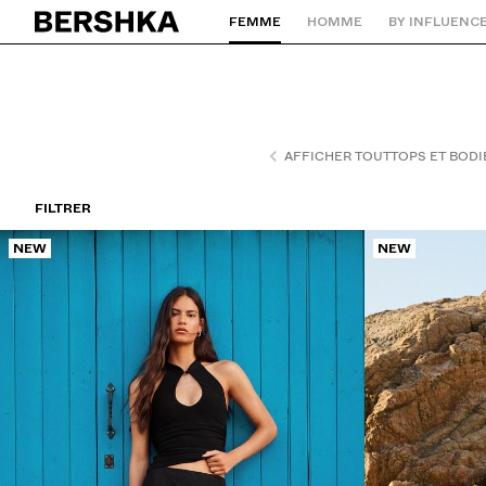
FEMME
HOMME
BY INFLUENC
Retourner à la page d'accueil
AFFICHER TOUT
TOPS ET BODI
FILTRER
NEW
NEW