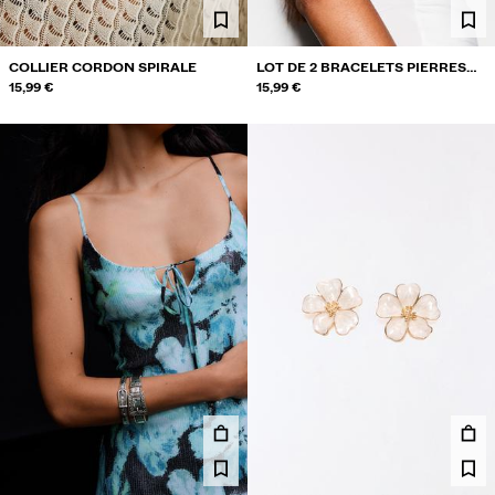
COLLIER CORDON SPIRALE
LOT DE 2 BRACELETS PIERRES
15,99 €
ET CHAÎNES
15,99 €