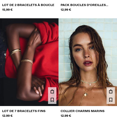
LOT DE 2 BRACELETS À BOUCLE
PACK BOUCLES D'OREILLES
15,99 €
FLEUR
12,99 €
LOT DE 7 BRACELETS FINS
COLLIER CHARMS MARINS
12,99 €
12,99 €