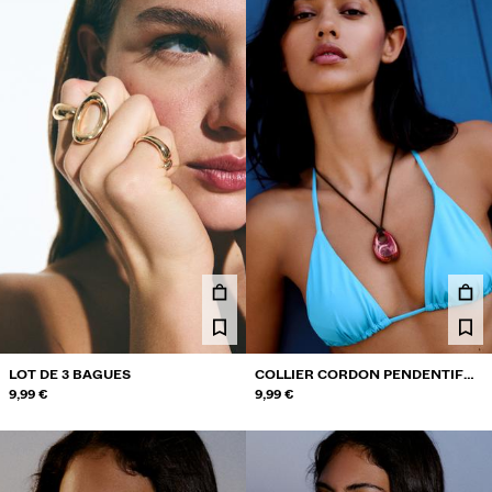
LOT DE 3 BAGUES
COLLIER CORDON PENDENTIF
9,99 €
RÉSINE
9,99 €