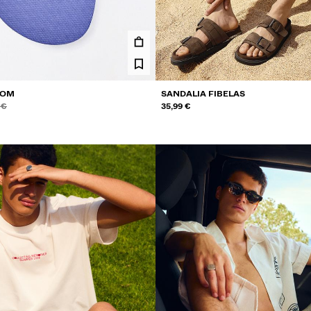
COM
SANDALIA FIBELAS
es
es
SCONTO
O DO
 €
35,99 €