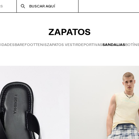
RS
BUSCAR AQUÍ
ZAPATOS
IDADES
BAREFOOT
TENIS
ZAPATOS VESTIR
DEPORTIVAS
SANDALIAS
BOTÍN