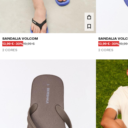
SANDALIA VOLCOM
SANDALIA VOL
Antes
Antes
Ant
Ant
PREZO CON DESCONTO
DESCONTO DO
PREZO CON DE
DESCONT
13,99 €
-30%
19,99 €
13,99 €
-30%
19,99
2 CORES
2 CORES