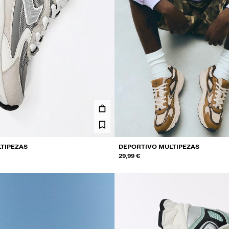
TIPEZAS
DEPORTIVO MULTIPEZAS
29,99 €