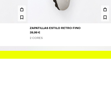
ZAPATILLAS ESTILO RETRO FINO
39,99 €
2 CORES