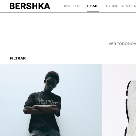
MULLER
HOME
BY INFLUENCE
Volver ao inicio
VER TODO
NOV
FILTRAR