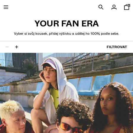
YOUR FAN ERA
Vyber si svůj kousek, přidej výšivku a udělej ho 100% podle sebe.
NOVINKY
FILTROVAT
24 výsledky
COMBO WINS %
ZOBRAZIT VŠE
TRIČKA A POLOKOŠILE
KALHOTY
DŽÍNY
KRATASY
MIKINY
KOŠILE
BUNDY
SVETRY A KARDIGANY