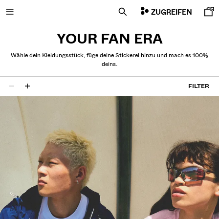
ZUGREIFEN
YOUR FAN ERA
Wähle dein Kleidungsstück, füge deine Stickerei hinzu und mach es 100%
deins.
NEUHEITEN
FILTER
CURATED BY
26 Ergebnisse
COMBO WINS %
ALLES ANZEIGEN
JACKEN
T-SHIRTS UND POLOSHIRTS
HOSEN
JEANS
SHORTS
SWEATSHIRTS