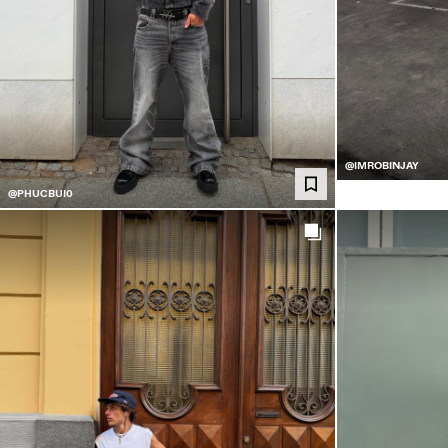
@IMROBINJAY
@PHUCBUI0