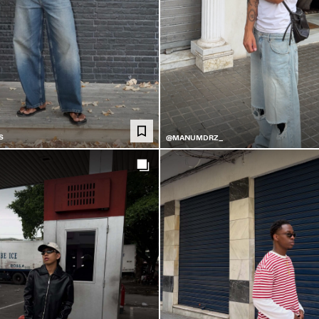
S
@MANUMDRZ_