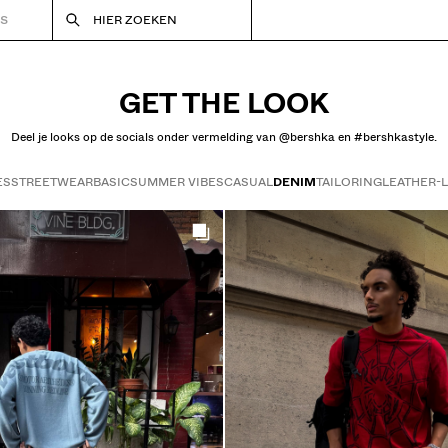
RS
HIER ZOEKEN
GET THE LOOK
Deel je looks op de socials onder vermelding van @bershka en #bershkastyle.
ES
STREETWEAR
BASIC
SUMMER VIBES
CASUAL
DENIM
TAILORING
LEATHER-
Get the look