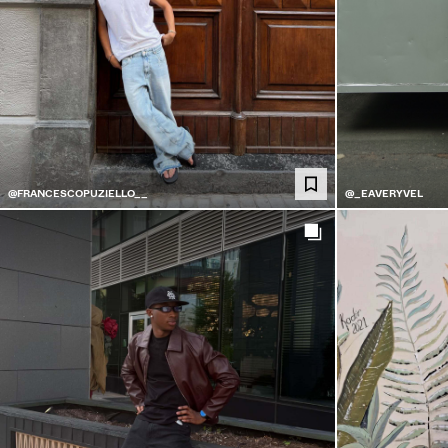
@FRANCESCOPUZIELLO__
@_EAVERYVEL