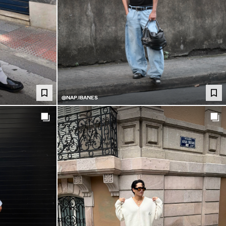
@NAP.IBANES