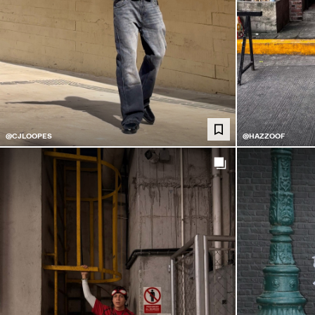
@CJLOOPES
@HAZZOOF