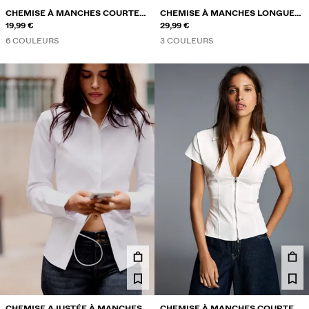
CHEMISE À MANCHES COURTES
CHEMISE À MANCHES LONGUES
EN POPELINE
19,99 €
EFFET CORSET
29,99 €
6 COULEURS
3 COULEURS
CHEMISE AJUSTÉE À MANCHES
CHEMISE À MANCHES COURTES