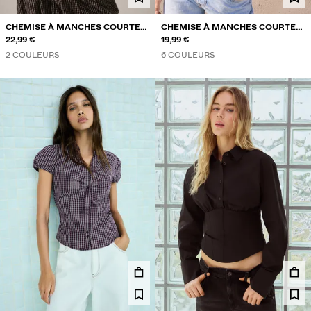
CHEMISE À MANCHES COURTES
CHEMISE À MANCHES COURTES
BOUTONNAGE CROISÉ
22,99 €
EN POPELINE AVEC NŒUD
19,99 €
2 COULEURS
6 COULEURS