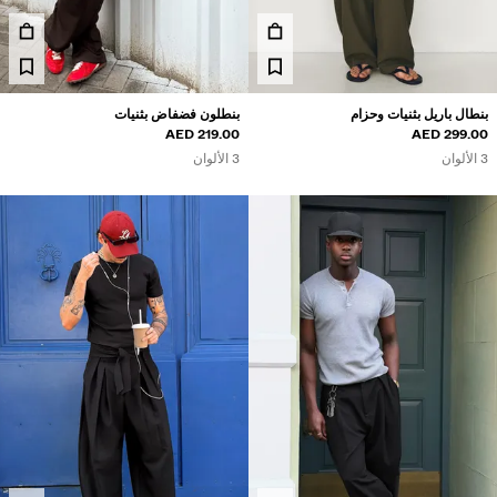
مصان
ويتر وكارديغان
طقم متناسقة
لابس سباحة
بنطال باريل بثنيات وحزام
بنطلون فضفاض بثنيات
حذية
219.00 AED
299.00 AED
كسسوارات
3 الألوان
3 الألوان
نتجات موصى بها
لشراكات®
لمنتجات الأكثر مبيعًا
سعار مميزة
ريدة من نوعها
BERSHKA MUSI
NEWSLETTER
المساعدة