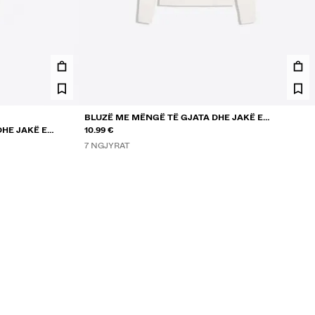
BLUZË ME MËNGË TË GJATA DHE JAKË E
HE JAKË E
RRUMBULLAKËT
10.99 €
7 NGJYRAT