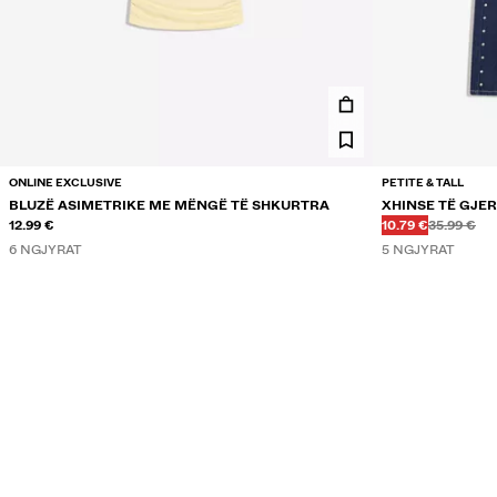
ONLINE EXCLUSIVE
PETITE & TALL
BLUZË ASIMETRIKE ME MËNGË TË SHKURTRA
XHINSE TË GJER
Më parë
Më parë
ÇMIMI ME ZBRIT
12.99 €
10.79 €
35.99 €
6 NGJYRAT
5 NGJYRAT