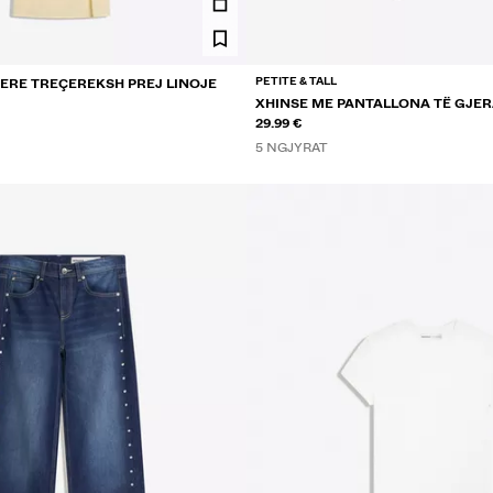
PETITE & TALL
ERE TREÇEREKSH PREJ LINOJE
XHINSE ME PANTALLONA TË GJER
TË ULËT
29.99 €
5 NGJYRAT