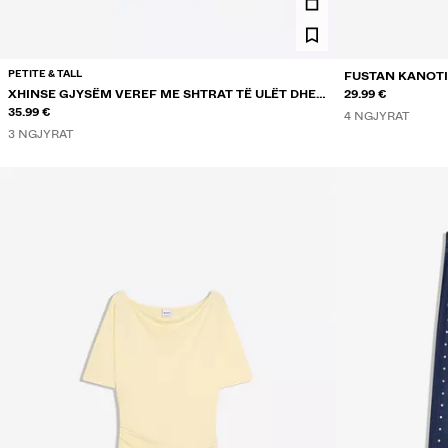
PETITE & TALL
FUSTAN KANOTI
XHINSE GJYSËM VEREF ME SHTRAT TË ULËT DHE
29.99 €
QËNDISJE
35.99 €
4 NGJYRAT
3 NGJYRAT