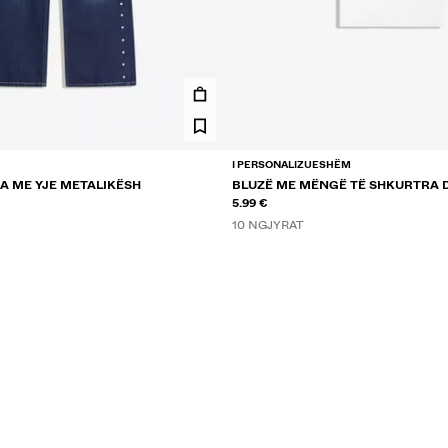
I PERSONALIZUESHËM
A ME YJE METALIKËSH
BLUZË ME MËNGË TË SHKURTRA D
JE
RRUMBULLAKËT
5.99 €
10 NGJYRAT