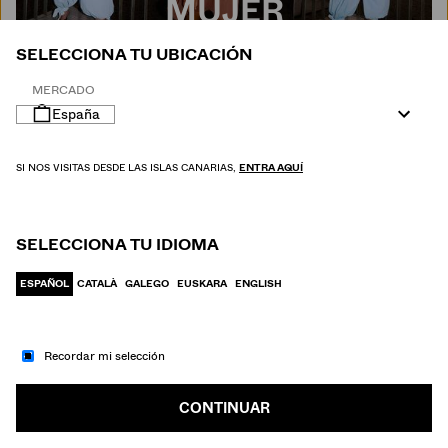
MUJER
SELECCIONA TU UBICACIÓN
MERCADO
España
SI NOS VISITAS DESDE LAS ISLAS CANARIAS,
ENTRA AQUÍ
SELECCIONA TU IDIOMA
ESPAÑOL
CATALÀ
GALEGO
EUSKARA
ENGLISH
Recordar mi selección
IR A MODA
HOMBRE
CONTINUAR