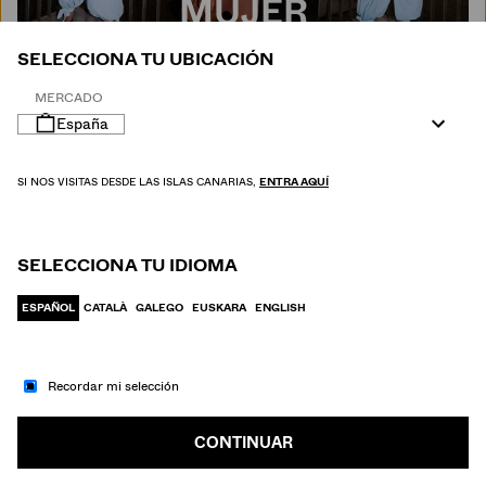
MUJER
SELECCIONA TU UBICACIÓN
MERCADO
España
SI NOS VISITAS DESDE LAS ISLAS CANARIAS,
ENTRA AQUÍ
SELECCIONA TU IDIOMA
ESPAÑOL
CATALÀ
GALEGO
EUSKARA
ENGLISH
Recordar mi selección
IR A MODA
HOMBRE
CONTINUAR