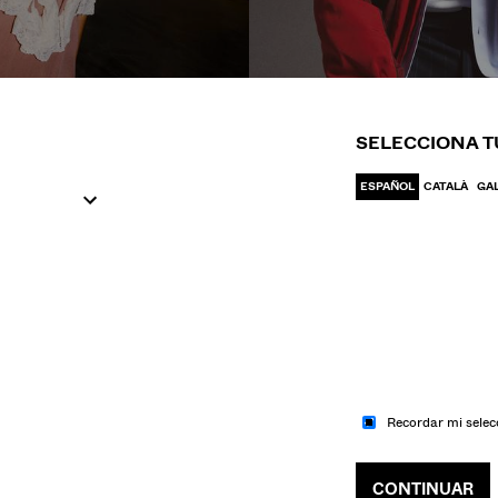
IR A MODA
IR A MODA
UJER
HOM
SELECCIONA T
ESPAÑOL
CATALÀ
GA
Recordar mi selec
CONTINUAR