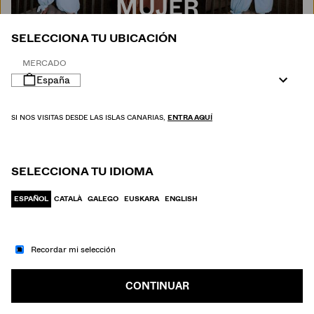
MUJER
SELECCIONA TU UBICACIÓN
MERCADO
España
SI NOS VISITAS DESDE LAS ISLAS CANARIAS,
ENTRA AQUÍ
SELECCIONA TU IDIOMA
ESPAÑOL
CATALÀ
GALEGO
EUSKARA
ENGLISH
Recordar mi selección
IR A MODA
HOMBRE
CONTINUAR