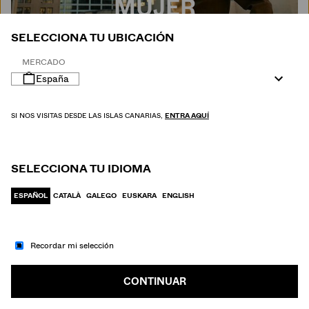
MUJER
SELECCIONA TU UBICACIÓN
MERCADO
España
SI NOS VISITAS DESDE LAS ISLAS CANARIAS,
ENTRA AQUÍ
SELECCIONA TU IDIOMA
ESPAÑOL
CATALÀ
GALEGO
EUSKARA
ENGLISH
Recordar mi selección
IR A MODA
HOMBRE
CONTINUAR