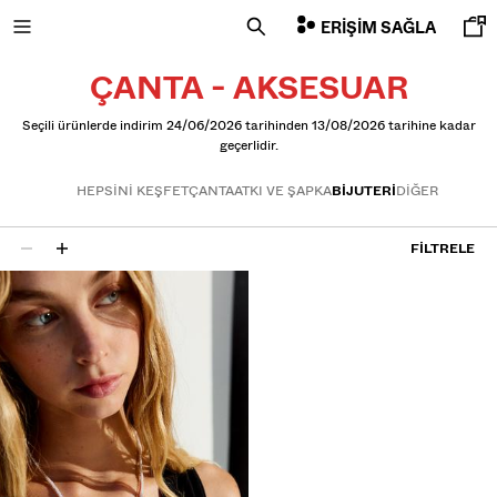
ERIŞIM SAĞLA
ÇANTA - AKSESUAR
Seçili ürünlerde indirim 24/06/2026 tarihinden 13/08/2026 tarihine kadar
geçerlidir.
YENI
HEPSINI KEŞFET
ÇANTA
ATKI VE ŞAPKA
BIJUTERI
DIĞER
CURATED BY
FILTRELE
COMBO WINS %
1 sonuç
HEPSI
CEKET
T-SHIRT VE POLO YAKA T-SHIRT
PANTOLON
JEAN
ŞORT
SWEATSHIRT