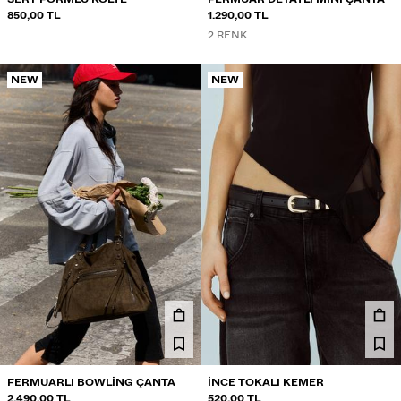
850,00 TL
1.290,00 TL
2 RENK
NEW
NEW
FERMUARLI BOWLING ÇANTA
İNCE TOKALI KEMER
2.490,00 TL
520,00 TL