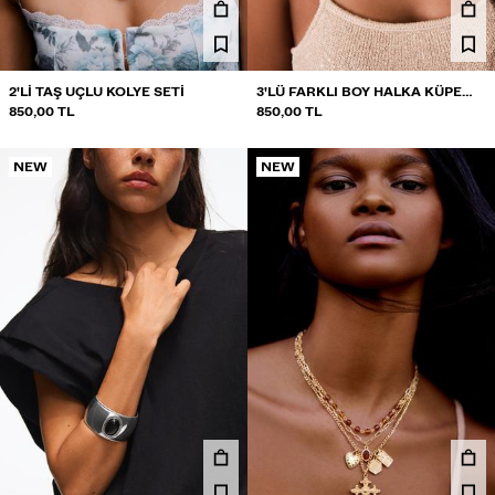
2'LI TAŞ UÇLU KOLYE SETI
3'LÜ FARKLI BOY HALKA KÜPE
850,00 TL
SETI
850,00 TL
NEW
NEW