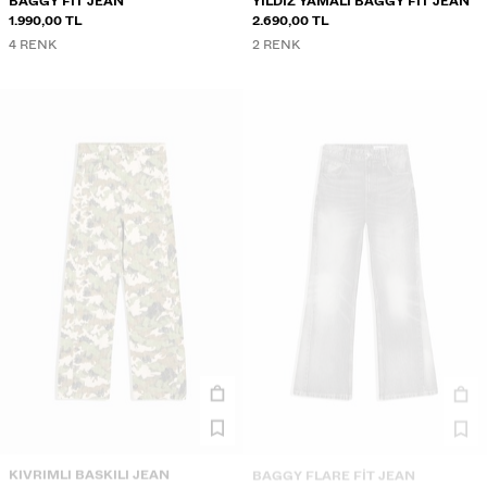
BAGGY FIT JEAN
YILDIZ YAMALI BAGGY FIT JEAN
1.990,00 TL
2.690,00 TL
4 RENK
2 RENK
KIVRIMLI BASKILI JEAN
BAGGY FLARE FIT JEAN
2.490,00 TL
1.990,00 TL