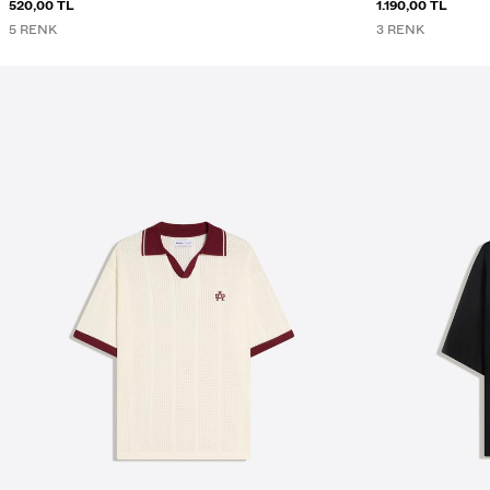
520,00 TL
1.190,00 TL
5 RENK
3 RENK