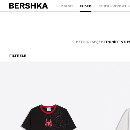
KADIN
ERKEK
BY INFLUENCERS
Ana sayfaya geri dön
HEPSINI KEŞFET
T-SHIRT VE 
FILTRELE