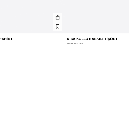
T-SHIRT
KISA KOLLU BASKILI TIŞÖRT
850,00 TL