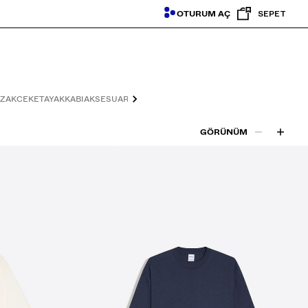
OTURUM AÇ
SEPET
AZAK
CEKET
AYAKKABI
AKSESUAR
AYAKKABI
GÖRÜNÜM