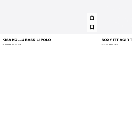
KISA KOLLU BASKILI POLO
BOXY FIT AĞIR 
1.290,00 TL
850,00 TL
3 RENK
5 RENK