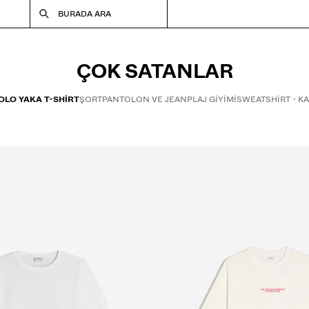
BURADA ARA
ÇOK SATANLAR
POLO YAKA T-SHIRT
ŞORT
PANTOLON VE JEAN
PLAJ GİYİMİ
SWEATSHIRT - K