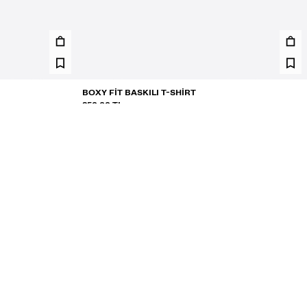
BOXY FIT BASKILI T-SHIRT
850,00 TL
2 RENK