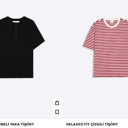
ĞMELI YAKA TIŞÖRT
RELAXED FIT ÇIZGILI TIŞÖRT