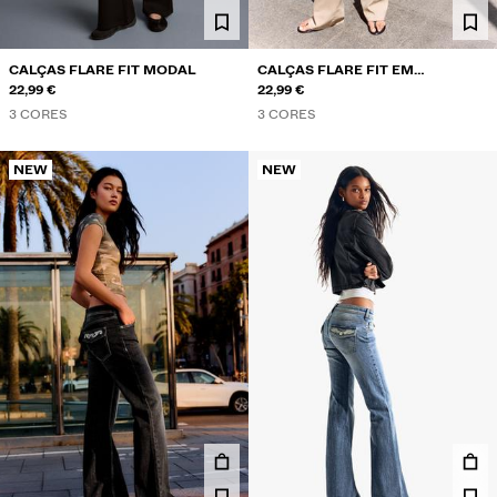
CALÇAS FLARE FIT MODAL
CALÇAS FLARE FIT EM
22,99 €
BENGALINA
22,99 €
3 CORES
3 CORES
NEW
NEW