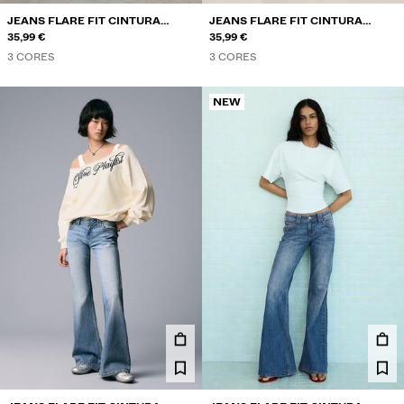
JEANS FLARE FIT CINTURA
JEANS FLARE FIT CINTURA
BAIXA COM BORDADO
35,99 €
BAIXA
35,99 €
3 CORES
3 CORES
NEW