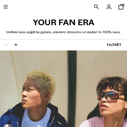
YOUR FAN ERA
Izvēlies savu apģērba gabalu, pievieno izšuvumu un padari to 100% savu.
JAUNUMI
FILTRĒT
26 rezultāti
CURATED BY
SKATĪT VISU
JAKAS
KREKLIŅI UN POLO KREKLI
BIKSES
DŽINSI
BERMUDU STILA ŠORTI
SPORTISKI DŽEMPERI
KREKLI
DŽEMPERI UN ADĪTAS JAKAS