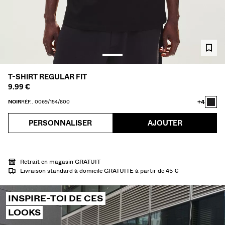
CHEMISES
PULLS ET GILETS
TOTAL LOOK
MAILLOTS DE BAIN
CHAUSSURES
ACCESSOIRES
T-SHIRT REGULAR FIT
RECOMMANDÉS
9.99 €
COLLABORATIONS®
BEST SELLERS
+4
NOIR
RÉF.. 0069/154/800
SPECIAL PRICES
PROJETS SPÉCIAUX
PERSONNALISER
AJOUTER
BERSHKA MUSIC
PERSONNALISATION: YOUR FAN ERA
Retrait en magasin GRATUIT
CARTE CADEAU
MMBRS
NEWSLETTER
AIDE
Livraison standard à domicile GRATUITE à partir de 45 €
INSPIRE-TOI DE CES
LOOKS