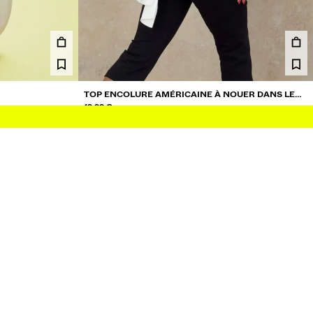
TOP ENCOLURE AMÉRICAINE À NOUER DANS LE
DOS
19.99 €
3 COULEURS