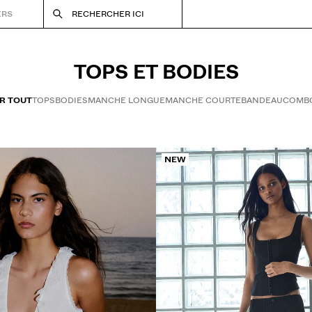
ERS
RECHERCHER ICI
TOPS ET BODIES
R TOUT
TOPS
BODIES
MANCHE LONGUE
MANCHE COURTE
BANDEAU
COMBO
NEW