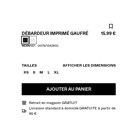
DÉBARDEUR IMPRIMÉ GAUFRÉ
15.99 €
COULEUR
NOIR
RÉF.. 0076/134/800
TAILLES
AFFICHER LES DIMENSIONS
XS
S
M
L
XL
AJOUTER AU PANIER
Retrait en magasin GRATUIT
Livraison standard à domicile GRATUITE à partir de
45 €