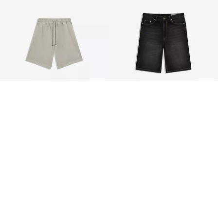
BERMUDA BOXY FIT IMPRIMÉE
BERMUDA DENIM BAGGY FIT
19.99 €
29.99 €
3 COULEURS
5 COULEURS