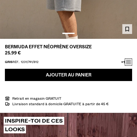
CHEMISES
PULLS ET GILETS
TOTAL LOOK
MAILLOTS DE BAIN
CHAUSSURES
ACCESSOIRES
BERMUDA EFFET NÉOPRÈNE OVERSIZE
RECOMMANDÉS
25.99 €
COLLABORATIONS®
BEST SELLERS
+1
GRIS
RÉF.. 1231/741/812
SPECIAL PRICES
PROJETS SPÉCIAUX
AJOUTER AU PANIER
BERSHKA MUSIC
PERSONNALISATION: YOUR FAN ERA
Retrait en magasin GRATUIT
CARTE CADEAU
MMBRS
NEWSLETTER
AIDE
Livraison standard à domicile GRATUITE à partir de 45 €
INSPIRE-TOI DE CES
LOOKS