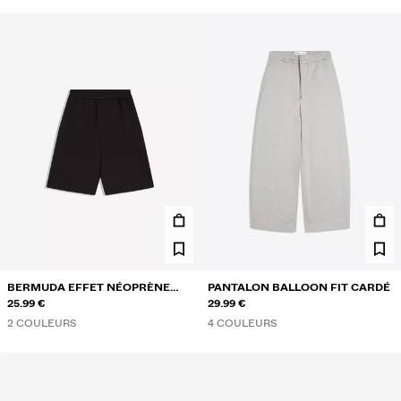
BERMUDA EFFET NÉOPRÈNE
PANTALON BALLOON FIT CARDÉ
OVERSIZE
25.99 €
29.99 €
2 COULEURS
4 COULEURS