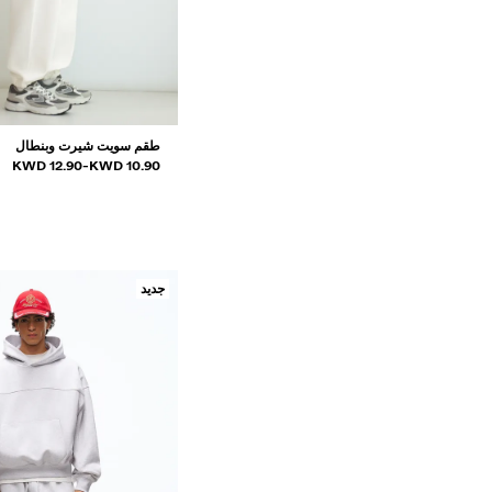
25 KWD
8 KWD
بخصم
طقم سويت شيرت وبنطال
جديد
و
نطاق الأسعار بين
12.90 KWD
-
10.90 KWD
عرض أحدث المنتجات
جديد