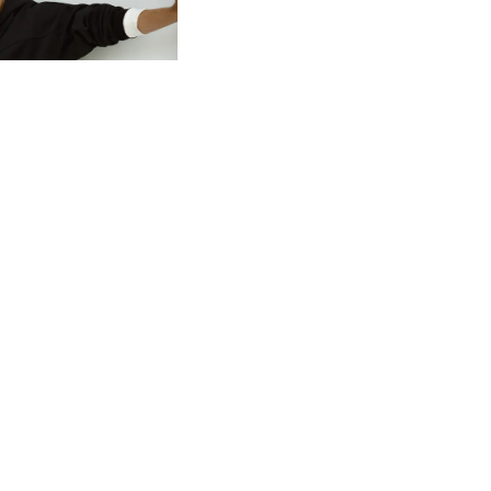
مسح
طقم سويت شيرت وبنطال
و
نطاق الأسعار بين
12.90 KWD
-
10.90 KWD