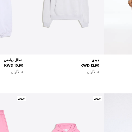
هودي
بنطال رياضي
10.90 KWD
12.90 KWD
4 الألوان
4 الألوان
جديد
جديد