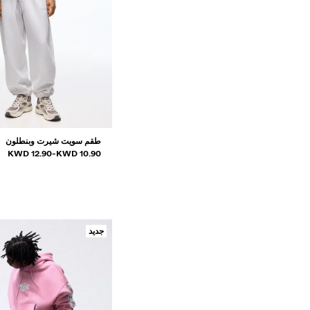
طقم سويت شيرت وبنطلون
و
نطاق الأسعار بين
12.90 KWD
-
10.90 KWD
جديد