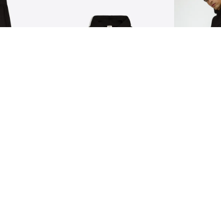
هودي
بنطال رياضي
10.90 KWD
12.90 KWD
4 الألوان
4 الألوان