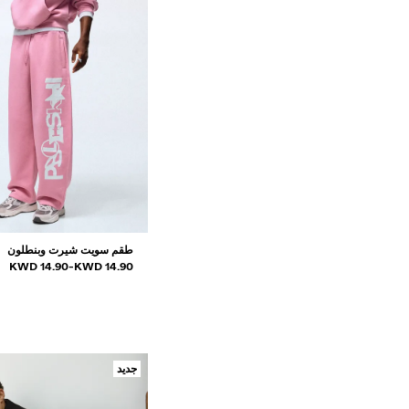
طقم سويت شيرت وبنطلون
و
نطاق الأسعار بين
14.90 KWD
-
14.90 KWD
جديد