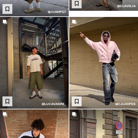
مصان
@DLAVIEJA
ويتر وكارديغان
@JUANPGT
طقم متناسقة
لابس سباحة
حذية
كسسوارات
نتجات موصى بها
لشراكات®
لمنتجات الأكثر مبيعًا
ريدة من نوعها
BERSHKA MUSI
NEWSLETTER
المساعدة
@LUCAVASINI_
@CJLOOPES