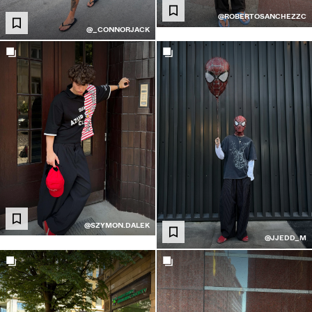
@ROBERTOSANCHEZZC
@_CONNORJACK
@SZYMON.DALEK
@JJEDD_M