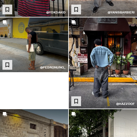
@YANISBARBIERI
@YDKDAKID
@PEDRONUNO_
@HAZZOOF