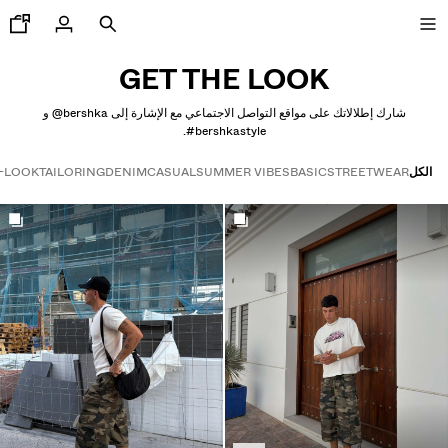
GET THE LOOK
شارك إطلالاتك على مواقع التواصل الاجتماعي مع الإشارة إلى ‎@bershka‎ و
‎#bershkastyle‎.
جديدنا
الكل
STREETWEAR
BASIC
SUMMER VIBES
CASUAL
DENIM
TAILORING
-LOOK
CURATED BY
Get the look
COMBO WINS %
رض الكل
اكيتات
يشرتات و قمصان بولو
ناطيل
ناطيل جينز
ورتات
ويت شيرتات