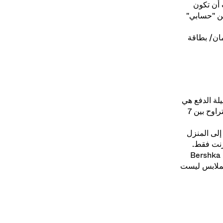
 منه الطلبية.
أن تكون
من "حسابي"
ائتمان/ بطاقة
لة الدفع هي
نفسها المستخدمة في عملية الشراء وستتلقين المبلغ المسترد في فترة تقديرية تتراوح بين 7
إلى المنزل
رنت فقط.
إذا ذهبتي إلى أي من متاجرنا، فسيتم إرجاع المنتجات على الفور. ملاحظة: تحتفظ Bershka
الملابس ليست