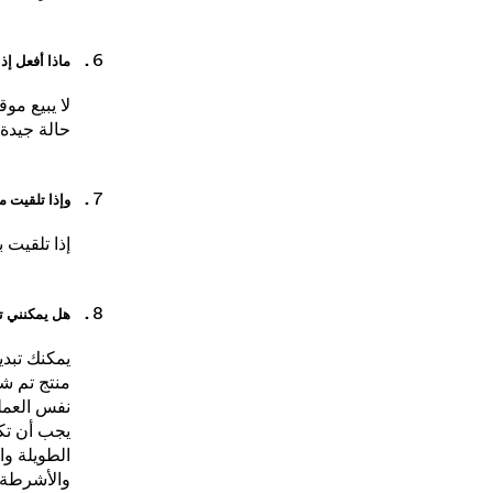
اخترت استل
ماذا أفعل إذا 
حالة جيدة،
وإذا تلقيت م
إذا تلقيت 
هل يمكنني تبديل
يمكنك تبد
منتج تم شر
نفس العمل
يجب أن تكو
الطويلة و