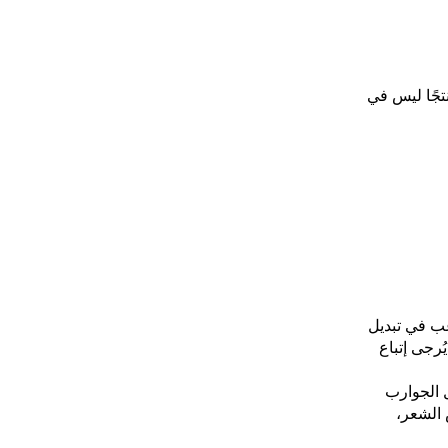
يت منتجًا ليس في
غب في تبديل
ُرجى إتباع
ل الجوارب
 الشعر،