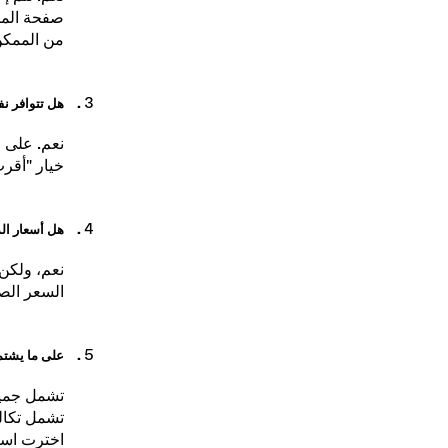
نعم. تتم 
صفحة المنت
من الممكن 
هل تتوافر نف
نعم. على 
خيار "أقرب
هل أسعار الم
نعم، ولكن
السعر الصح
على ما يشتم
تشمل جميع 
تشمل تكال