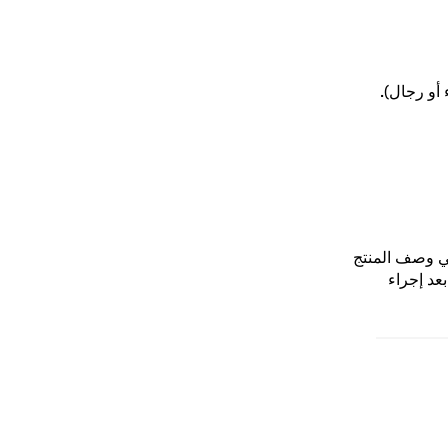
أو رجال).
ف في وصف المنتج
عد إجراء