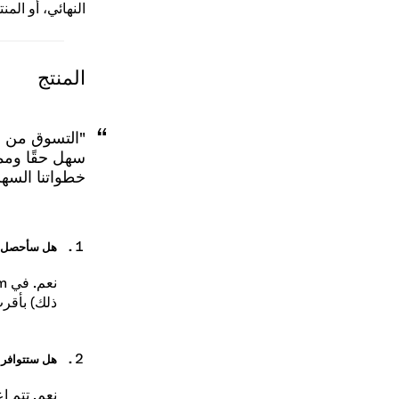
النهائي، أو الم
المنتج
سهل حقًا وممت
خطواتنا السهل
هل سأحصل عل
ذلك) بأقرب
هل ستتوافر م