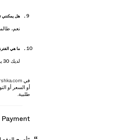
والأشرطة ا
هل يمكنني ت
نعم، طالم
ما هي الفترة
لديك 30 يومًا من التاريخ الموضح في رسالة البريد الإلكتروني لتأكيد الشحن.
أو السعر أو ال
طلبية.
payment