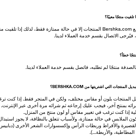
ام طلبيتك من أحد متاجرنا.
تلقيت منتجًا معيبًا؟
لا يبيع موقع Bershka.com المنتجات إلا في حالة ممتازة فقط، لذلك إذا تلق
 فيُرجى الاتصال بقسم خدمة العملاء لدينا.
نتجًا خطأ؟
بالصدفة منتجًا لم تطلبه، فاتصل بقسم خدمة العملاء لدينا.
 المنتجات التي اشتريتها من BERSHKA.COM؟
يل المنتجات بلون أو مقاس مختلف، ولكن في المتجر فقط. إذا كنت تر
ائه بمنتج آخر، فيجب عليك إرجاعه ثم شرائه مرة أخرى عبر الإنترنت. ي
ية إذا كنت ترغب في تغيير مقاس أو لون منتج من المنزل.
ن الملابس في حالة ممتازة، ولأسباب تتعلق بالنظافة، لا يجوز استبدا
القصيرة والأقراط وربطات الرأس وإكسسوارات الشعر الأخرى (دبابيس