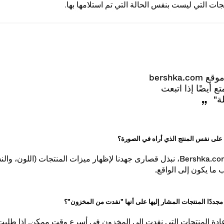
يحتفظ موقع Bershka.com بالحق في رفض المرتجعات التي يتم الإبلاغ عنها أو إر
نتجات التي ليست بنفس الحالة التي تم استلامها بها.
"التسوق من موقع bershka.com
ع أيضًا إذا اتبعت
ة"
ى نفس المنتج الذي أراه في الصورة؟
نعم. في Bershka.com، نبذل قصارى جهدنا لإظهار ميزات المنتجات (اللون، و
 ما يكون إلى الواقع.
جددًا المنتجات المشار إليها على أنها "نفدت من المخزون"؟