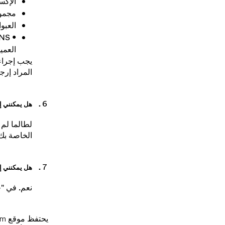
ملابس
الإكس
مجموع
العبو
العمي
يجب إجراء 
المراد إرج
هل يمكنني إل
لطالما لم
الخاصة بك.
هل يمكنني إل
نعم. في "