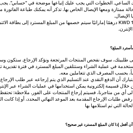
ن العنوان الذي تحدده، لطالما كان موجودًا في نفس السوق الذي أجريت
الساعي. الخطوات التي يجب عليك إتباعها موضحة في "حسابي". يجب 
الة ممتازة ومعها الإيصال الخاص بها. تذكر أنه يمكنك طباعة الفاتورة 
الإيصال.
الإرجاع 1.5 KWD درهمًا إماراتيًا سيتم خصمها من المبلغ المسترد إلى بطاقة ال
لإنترن.
سترد المبلغ؟
قى طلبيتك، سوف نفحص المنتجات المرتجعة ونؤكد الإرجاع. ستكون وسي
ارك أن الدفع النقدي عند التسليم الذي يتم إرجاعه عبر طلب الإرجاع 
 خلال قسيمة إلكترونية يمكن استخدامها في عمليات الشراء عبر الإنت
فض طلبات الإرجاع المقدمة بعد الموعد النهائي المحدد، أو إذا كانت 
الة التي تم استلامها بها
أن أفعل إذا كان المبلغ المسترد غير صحيح؟