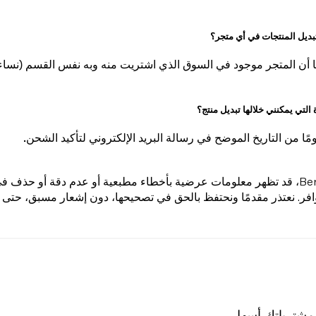
لمطاطية، والأربطة...).
بديل المنتجات في أي متجر؟
ا أن المتجر موجود في السوق الذي اشتريت منه وبه نفس القسم (نساء 
 التي يمكنني خلالها تبديل منتج؟
في Bershka.com، قد تظهر معلومات عرضية بأخطاء مطبعية أو عدم دقة أو حذ
توافر. نعتذر مقدمًا ونحتفظ بالحق في تصحيحها، دون إشعار مسبق، حتى ب