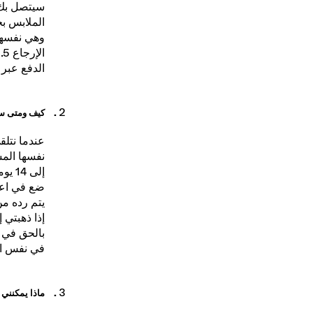
المنتجات م
سيتصل بك 
الملابس بح
وهي نفسها 
الدفع عبر ا
كيف ومتى سأ
عندما نتل
إلى 14 يوماً، بحسب المصرف الذي تتعاملين معه.
ضع في اعتب
يتم رده من
بالحق في ر
في نفس الح
ماذا يمكنني 