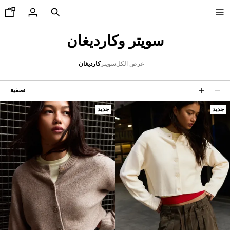
سويتر وكارديغان
عرض الكل
سويتر
كارديغان
جديدنا
تصفية
CURATED BY
7 نتائج
جديد
جديد
COMBO WINS %
رض الكل
اكيتات
يشرتات و قمصان بولو
ناطيل
ناطيل جينز
ورتات
ويت شيرتات