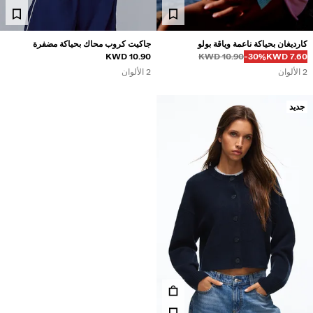
كارديغان بحياكة ناعمة وياقة بولو
جاكيت كروب محاك بحياكة مضفرة
10.90 KWD
10.90 KWD
‭-30%‬
7.60 KWD
2 الألوان
2 الألوان
جديد