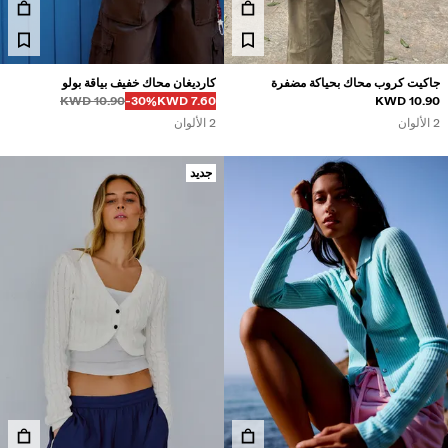
جاكيت كروب محاك بحياكة مضفرة
كارديغان محاك خفيف بياقة بولو
قبل
قبل
السعر بالخصم
خصم من
10.90 KWD
‭-30%‬
7.60 KWD
10.90 KWD
2 الألوان
2 الألوان
جديد