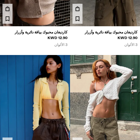
مصان
ويتر وكارديغان
طقم متناسقة
لابس سباحة
كارديغان محبوك بياقة دائرية وأزرار
كارديغان محبوك بياقة دائرية وأزرار
حذية
12.90 KWD
12.90 KWD
كسسوارات
3 الألوان
3 الألوان
نتجات موصى بها
لشراكات®
لمنتجات الأكثر مبيعًا
ريدة من نوعها
BERSHKA MUSI
NEWSLETTER
المساعدة