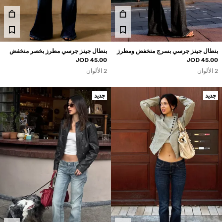
مصان
ويتر وكارديغان
طقم متناسقة
لابس سباحة
بنطال جينز جرسي بسرج منخفض ومطرز
بنطال جينز جرسي مطرز بخصر منخفض
حذية
45.00 JOD
45.00 JOD
كسسوارات
2 الألوان
2 الألوان
نتجات موصى بها
لشراكات®
جديد
جديد
لمنتجات الأكثر مبيعًا
سعار مميزة
ريدة من نوعها
BERSHKA MUSI
NEWSLETTER
المساعدة