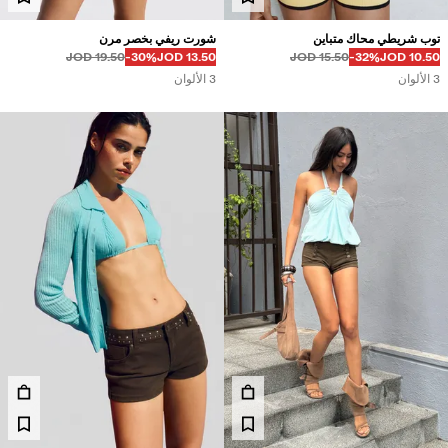
توب شريطي محاك متباين
شورت ريفي بخصر مرن
قبل
قبل
السعر بالخصم
خصم من
19.50 JOD
‭-30%‬
13.50 JOD
15.50 JOD
‭-32%‬
10.50 JOD
3 الألوان
3 الألوان