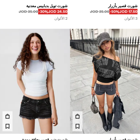
شورت قصير بأزرار
شورت تويل بدبابيس معدنية
قبل
قبل
السعر بالخصم
خصم من
35.00 JOD
‭-30%‬
24.50 JOD
35.00 JOD
‭-50%‬
17.50 JOD
3 الألوان
2 الألوان
شورت قصير بأزرار
شورت دنيم قصير بحافة مهدبة