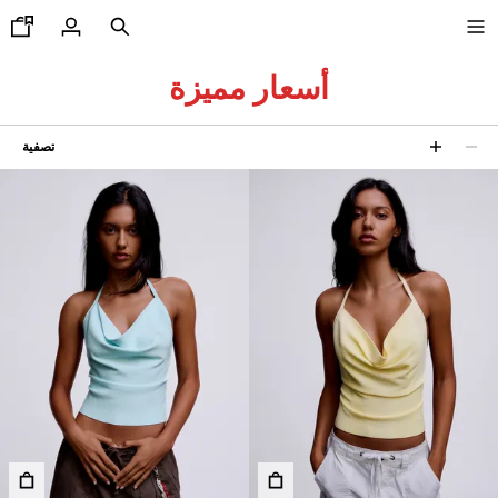
أسعار مميزة
تصفية
جديدنا
43 نتائج
COMBO WINS %
رض الكل
يشرتات و قمصان بولو
ناطيل
ناطيل جينز
ورتات
ويت شيرتات
مصان
اكيتات
ويتر وكارديغان