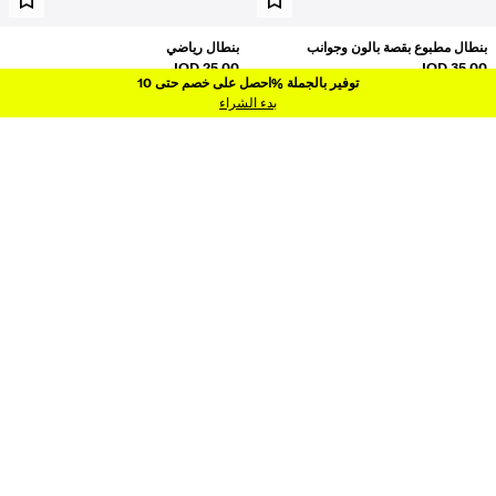
بنطال مطبوع بقصة بالون وجوانب
بنطال رياضي
25.00 JOD
35.00 JOD
وفير بالجملة %احصل على خصم حتى 10
توفير بالجملة %احصل على خصم حتى 10
2 الألوان
4 الألوان
بدء الشراء
جديد
جديد