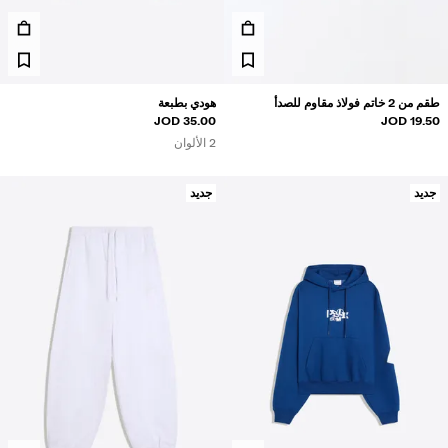
مصان
ويتر وكارديغان
طقم متناسقة
لابس سباحة
طقم من 2 خاتم فولاذ مقاوم للصدأ
هودي بطبعة
حذية
35.00 JOD
19.50 JOD
كسسوارات
2 الألوان
نتجات موصى بها
لشراكات®
جديد
جديد
لمنتجات الأكثر مبيعًا
سعار مميزة
ريدة من نوعها
BERSHKA MUSI
NEWSLETTER
المساعدة