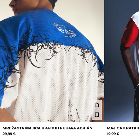
MREŽASTA MAJICA KRATKIH RUKAVA ADRIÁN
MAJICA KRATKI
MILLS
29,99 €
THAIBOY DIGITA
19,99 €