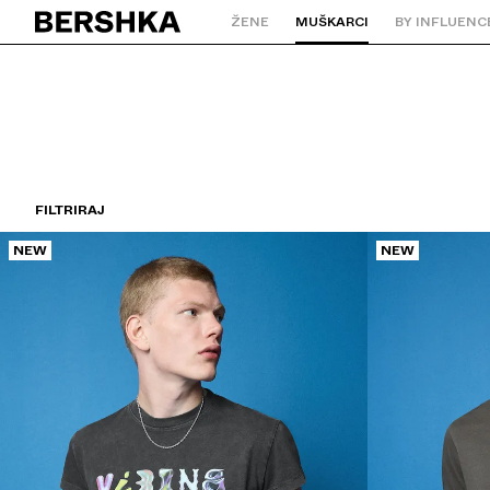
ŽENE
MUŠKARCI
BY INFLUENC
Natrag na početnu stranicu
FILTRIRAJ
NEW
NEW