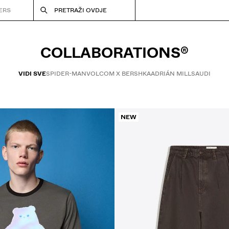
ERS
PRETRAŽI OVDJE
COLLABORATIONS®
VIDI SVE
SPIDER-MAN
VOLCOM X BERSHKA
ADRIÁN MILLS
AUDI
NEW