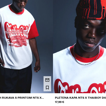
H RUKAVA S PRINTOM NTS X
PLETENA KAPA NTS X THAIBOY DI
L
17,99 €