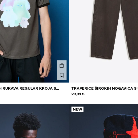
H RUKAVA REGULAR KROJA S
TRAPERICE ŠIROKIH NOGAVICA S
ELA MASCARO
29,99 €
NEW