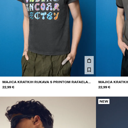
MAJICA KRATKIH RUKAVA S PRINTOM RAFAELA
MAJICA KRATKI
MASCARO
22,99 €
UZORKOM RAFA
22,99 €
NEW