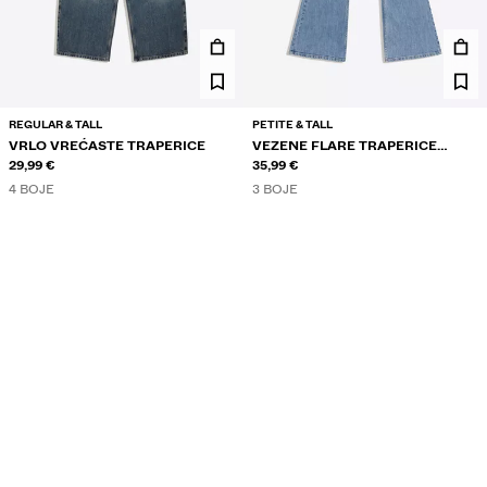
REGULAR & TALL
PETITE & TALL
VRLO VREĆASTE TRAPERICE
VEZENE FLARE TRAPERICE
29,99 €
NISKOG STRUKA
35,99 €
4 BOJE
3 BOJE