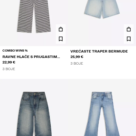
COMBO WINS %
VREĆASTE TRAPER BERMUDE
RAVNE HLAČE S PRUGASTIM
25,99 €
UZORKOM
22,99 €
3 BOJE
3 BOJE