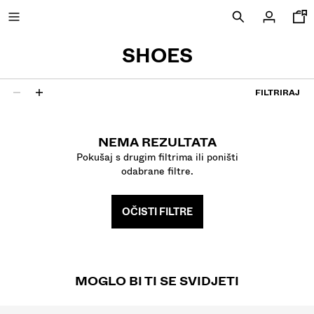
SHOES
FILTRIRAJ
NOVOSTI
0 rezultati
CURATED BY
NEMA REZULTATA
Pokušaj s drugim filtrima ili poništi
COMBO WINS %
odabrane filtre.
VIDI SVE
OČISTI FILTRE
JAKNE
MAJICE I POLO MAJICE
HLAČE
TRAPERICE
MOGLO BI TI SE SVIDJETI
BERMUDE
SPORTSKE MAJICE