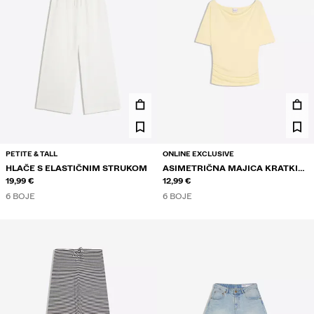
PETITE & TALL
ONLINE EXCLUSIVE
HLAČE S ELASTIČNIM STRUKOM
ASIMETRIČNA MAJICA KRATKIH
19,99 €
RUKAVA
12,99 €
6 BOJE
6 BOJE