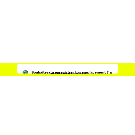
COMBO WINS JUSQU'À 10 % DE RÉDUCTION
COMBO WINS JUSQU'À 10 % DE RÉDUCTION
Commencer à acheter