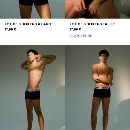
LOT DE 3 BOXERS À LARGE
LOT DE 3 BOXERS TAILLE
CEINTURE
17,99 €
LARGE
17,99 €
2 COULEURS