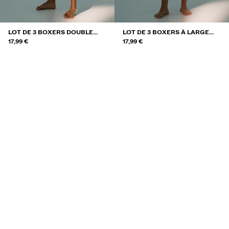
LOT DE 3 BOXERS DOUBLE
LOT DE 3 BOXERS À LARGE
LOGO
17,99 €
CEINTURE
17,99 €