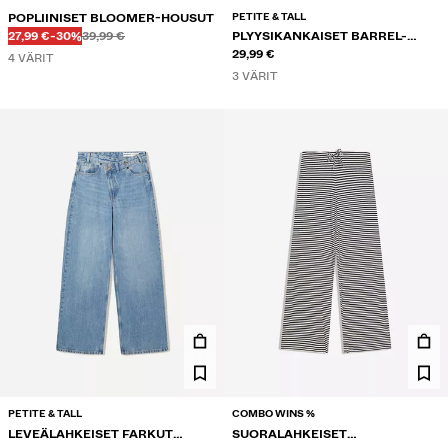
PETITE & TALL
POPLIINISET BLOOMER-HOUSUT
Ennen
Ennen
ALENNETTU HINTA
ALENNUS
27,99 €
-30%
39,99 €
PLYYSIKANKAISET BARREL-
HOUSUT STOPPAREILLA
29,99 €
4 VÄRIT
3 VÄRIT
PETITE & TALL
COMBO WINS %
LEVEÄLAHKEISET FARKUT
SUORALAHKEISET