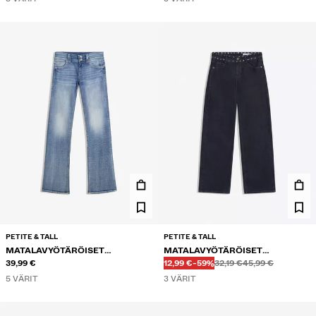
PETITE & TALL
PETITE & TALL
MATALAVYÖTÄRÖISET
MATALAVYÖTÄRÖISET
Ennen
Ennen
ALENNETTU HINTA
ALENNUS
BOOTCUT-FARKUT
39,99 €
NIITTIKORISTEISET BAGGY-
12,99 €
-59%
32,19 €
45,99 €
FARKUT
5 VÄRIT
3 VÄRIT