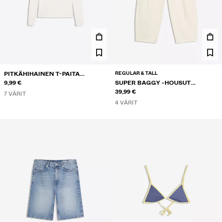
REGULAR & TALL
PITKÄHIHAINEN T-PAITA
PYÖREÄLLÄ KAULA-AUKOLLA
9,99 €
SUPER BAGGY -HOUSUT
PELLAVASEKOITETTA
39,99 €
7 VÄRIT
4 VÄRIT