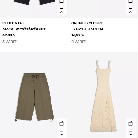
PETITE & TALL
ONLINE EXCLUSIVE
MATALAVYÖTÄRÖISET
LYHYTHIHAINEN
LEVEÄLAHKEISET FARKUT
39,99 €
EPÄSYMMETRINEN T-PAITA
12,99 €
5 VÄRIT
6 VÄRIT