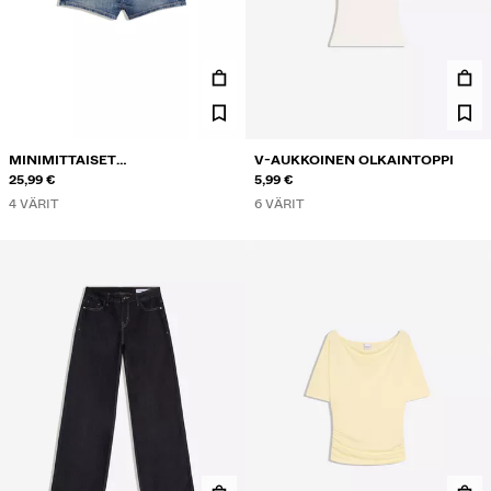
MINIMITTAISET
V-AUKKOINEN OLKAINTOPPI
FARKKUSHORTSIT
25,99 €
5,99 €
4 VÄRIT
6 VÄRIT