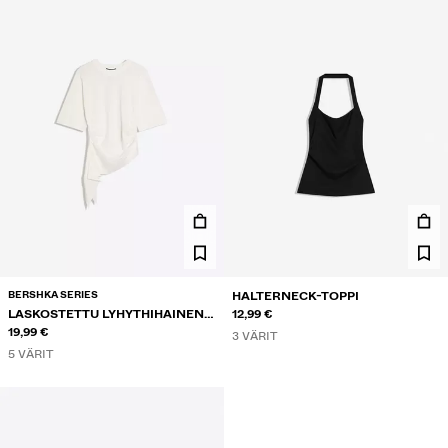
BERSHKA SERIES
HALTERNECK-TOPPI
LASKOSTETTU LYHYTHIHAINEN
12,99 €
T-PAITA
19,99 €
3 VÄRIT
5 VÄRIT