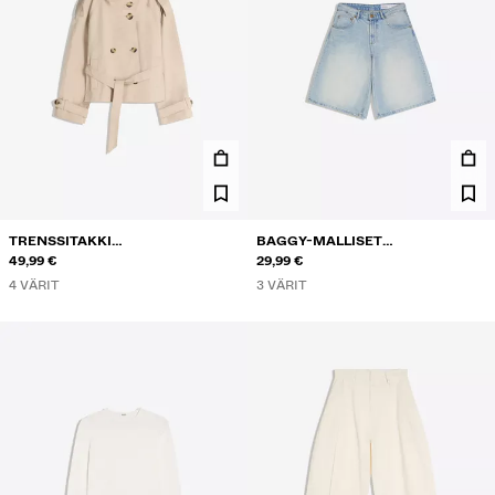
TRENSSITAKKI
BAGGY-MALLISET
PYSTYKAULUKSELLA
49,99 €
FARKKUBERMUDASHORTSIT
29,99 €
4 VÄRIT
3 VÄRIT