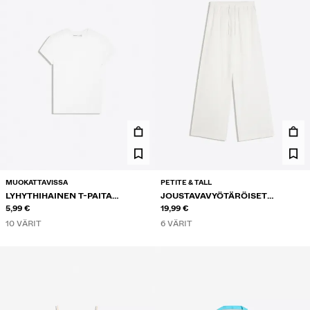
MUOKATTAVISSA
PETITE & TALL
LYHYTHIHAINEN T-PAITA
JOUSTAVAVYÖTÄRÖISET
PYÖREÄLLÄ KAULA-AUKOLLA
5,99 €
HOUSUT
19,99 €
10 VÄRIT
6 VÄRIT