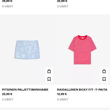
KIETAISUVYÖTÄRÖLLÄ
39,99 €
RAITAHOUSUT PRINTTIKUOSILLA
25,99 €
4 VÄRIT
3 VÄRIT
PITSINEN PALJETTIMINIHAME
RAIDALLINEN BOXY FIT -T-PAITA
25,99 €
12,99 €
3 VÄRIT
3 VÄRIT