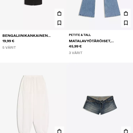
PETITE & TALL
BENGALIINIKANKAINEN
KORSETTITOPPI
19,99 €
MATALAVYÖTÄRÖISET,
KIRJAILLUT KELLOHELMALLISET
45,99 €
5 VÄRIT
FARKUT
3 VÄRIT