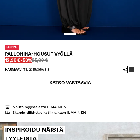
TWIN SETS
UIMAPUVUT
KENGÄT
ASUSTEET
SUOSITTELEMME
ALEJEN VIIMEISET PÄIVÄT
LOPPU
COLLABORATIONS®
PALLOHIHA-HOUSUT VYÖLLÄ
BEST SELLERS
Ennen
Ennen
ALENNETTU HINTA
ALENNUS
12,99 €
-50%
25,99 €
SPECIAL PRICES
+2
ERITYISPROJEKTIT
HARMAA
VIITE. 2315/360/818
BERSHKA MUSIC
KATSO VASTAAVIA
PERSONOINTI: YOUR FAN ERA
LAHJAKORTTI
NEWSLETTER
OHJEET
Nouto myymälästä ILMAINEN
Standardilähetys kotiin alkaen ILMAINEN
INSPIROIDU NÄISTÄ
TYYLEISTÄ