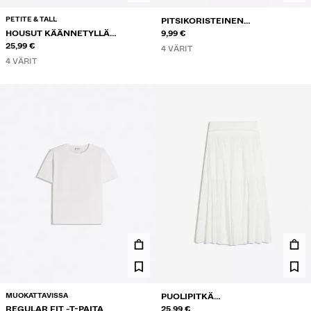
PETITE & TALL
PITSIKORISTEINEN
HOUSUT KÄÄNNETYLLÄ
OLKAINTOPPI NAPPIKAULA-
9,99 €
VYÖTÄRÖLLÄ
25,99 €
AUKOLLA
4 VÄRIT
4 VÄRIT
MUOKATTAVISSA
PUOLIPITKÄ
REGULAR FIT -T-PAITA
KIETAISUVYÖTÄRÖINEN HAME
25,99 €