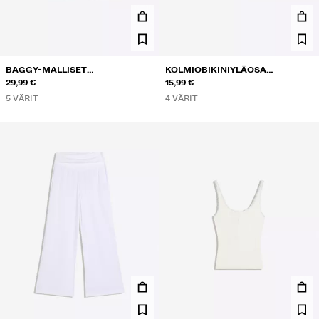
BAGGY-MALLISET
KOLMIOBIKINIYLÄOSA
FARKKUBERMUDASHORTSIT
29,99 €
KONTRASTILLA
15,99 €
5 VÄRIT
4 VÄRIT