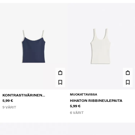
MUOKATTAVISSA
KONTRASTIVÄRINEN
NARUTOPPI
5,99 €
HIHATON RIBBINEULEPAITA
5,99 €
9 VÄRIT
6 VÄRIT