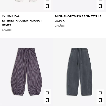
PETITE & TALL
MINI-SHORTSIT KÄÄNNETYLLÄ
ETNISET HAAREMIHOUSUT
VYÖTÄRÖLLÄ
29,99 €
19,99 €
2 VÄRIT
4 VÄRIT