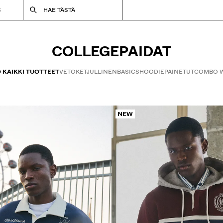
S
HAE TÄSTÄ
COLLEGEPAIDAT
 KAIKKI TUOTTEET
VETOKETJULLINEN
BASICS
HOODIE
PAINETUT
COMBO W
NEW