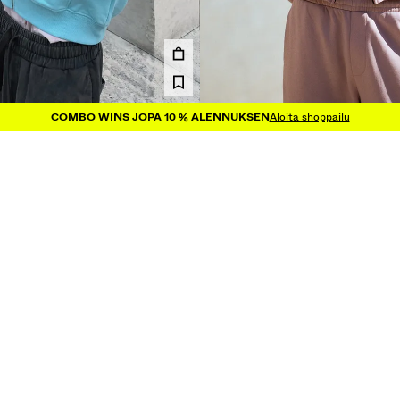
COMBO WINS JOPA 10 % ALENNUKSEN
Aloita shoppailu
PARI
VETOKETJUHUPPARI
29,99 €
4 VÄRIT