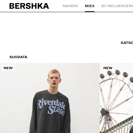
NAINEN
MIES
BY INFLUENCER
Palaa aloitussivulle
KATSO
SUODATA
NEW
NEW
STI