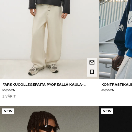
FARKKUCOLLEGEPAITA PYÖREÄLLÄ KAULA-
KONTRASTIKAUL
AUKOLLA
29,99 €
PAINOKUVIOLLA
39,99 €
2 VÄRIT
NEW
NEW