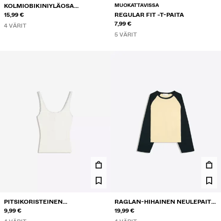
MUOKATTAVISSA
KOLMIOBIKINIYLÄOSA
KONTRASTILLA
15,99 €
REGULAR FIT -T-PAITA
7,99 €
4 VÄRIT
5 VÄRIT
PITSIKORISTEINEN
RAGLAN-HIHAINEN NEULEPAITA
OLKAINTOPPI NAPPIKAULA-
9,99 €
PYÖREÄLLÄ KAULA-AUKOLLA
19,99 €
AUKOLLA