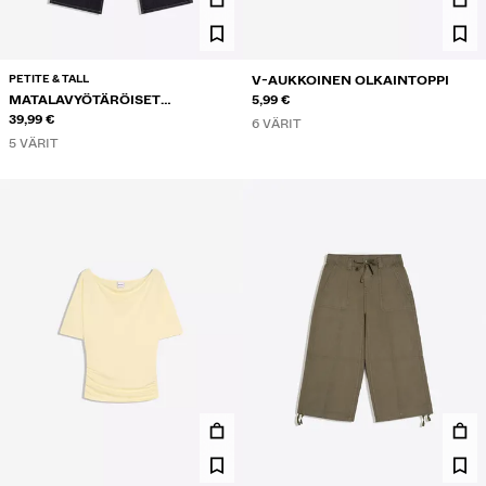
PETITE & TALL
V-AUKKOINEN OLKAINTOPPI
MATALAVYÖTÄRÖISET
5,99 €
LEVEÄLAHKEISET FARKUT
39,99 €
6 VÄRIT
5 VÄRIT