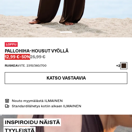
KAULUSPAIDAT
VILLAPAIDAT JA VILLATAKIT
TWIN SETS
UIMAPUVUT
KENGÄT
ASUSTEET
LOPPU
SUOSITTELEMME
PALLOHIHA-HOUSUT VYÖLLÄ
ALEJEN VIIMEISET PÄIVÄT
Ennen
Ennen
ALENNETTU HINTA
ALENNUS
12,99 €
-50%
25,99 €
COLLABORATIONS®
BEST SELLERS
+2
RUSKEA
VIITE. 2315/360/700
SPECIAL PRICES
KATSO VASTAAVIA
ERITYISPROJEKTIT
BERSHKA MUSIC
PERSONOINTI: YOUR FAN ERA
Nouto myymälästä ILMAINEN
LAHJAKORTTI
NEWSLETTER
OHJEET
Standardilähetys kotiin alkaen ILMAINEN
INSPIROIDU NÄISTÄ
TYYLEISTÄ