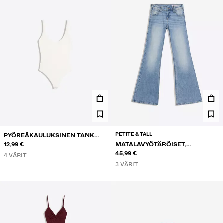
PETITE & TALL
PYÖREÄKAULUKSINEN TANK
BODY
12,99 €
MATALAVYÖTÄRÖISET,
KIRJAILLUT KELLOHELMALLISET
45,99 €
4 VÄRIT
FARKUT
3 VÄRIT