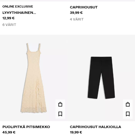
ONLINE EXCLUSIVE
CAPRIHOUSUT
LYHYTHIHAINEN
39,99 €
EPÄSYMMETRINEN T-PAITA
12,99 €
4 VÄRIT
6 VÄRIT
PUOLIPITKÄ PITSIMEKKO
CAPRIHOUSUT HALKIOILLA
45,99 €
19,99 €