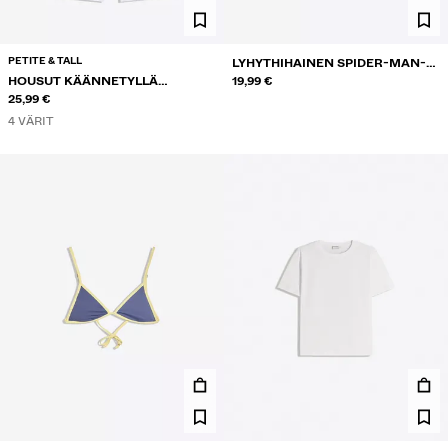
PETITE & TALL
LYHYTHIHAINEN SPIDER-MAN-T-
HOUSUT KÄÄNNETYLLÄ
PAITA
19,99 €
VYÖTÄRÖLLÄ
25,99 €
4 VÄRIT