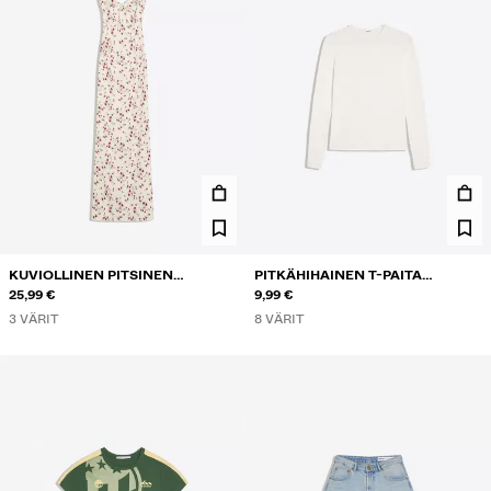
KUVIOLLINEN PITSINEN
PITKÄHIHAINEN T-PAITA
PUOLIPITKÄ MEKKO
25,99 €
PYÖREÄLLÄ KAULA-AUKOLLA
9,99 €
3 VÄRIT
8 VÄRIT