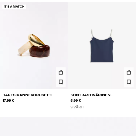
IT'S A MATCH
HARTSIRANNEKORUSETTI
KONTRASTIVÄRINEN
17,99 €
NARUTOPPI
5,99 €
9 VÄRIT