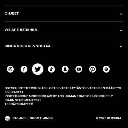
OHJEET
WE ARE BERSHKA
SINUA VOISI KIINNOSTAA
OSTOEHDOT
TIETOSUOJASELOSTE
EVÄSTEKÄYTÄNTÖ
EVÄSTEIDEN MÄÄRITYS
SIVUKARTTA
INDITEX GROUP MODERN SLAVERY AND HUMAN TRAFFICKING IN SUPPLY
CHAIN STATEMENT 2025
TEKOÄLYN KÄYTTÖ
FINLAND
|
SUOMALAINEN
© 2026 BERSHKA
Vaihda markkina ja kieltä