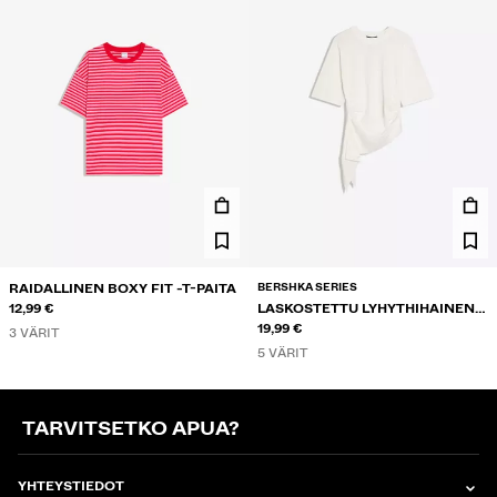
BERSHKA SERIES
RAIDALLINEN BOXY FIT -T-PAITA
12,99 €
LASKOSTETTU LYHYTHIHAINEN
T-PAITA
19,99 €
3 VÄRIT
5 VÄRIT
TARVITSETKO APUA?
YHTEYSTIEDOT