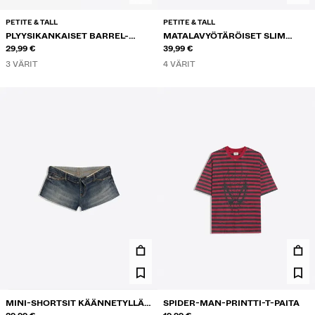
PETITE & TALL
PETITE & TALL
PLYYSIKANKAISET BARREL-
MATALAVYÖTÄRÖISET SLIM
HOUSUT STOPPAREILLA
29,99 €
BOOTCUT-FARKUT
39,99 €
3 VÄRIT
4 VÄRIT
MINI-SHORTSIT KÄÄNNETYLLÄ
SPIDER-MAN-PRINTTI-T-PAITA