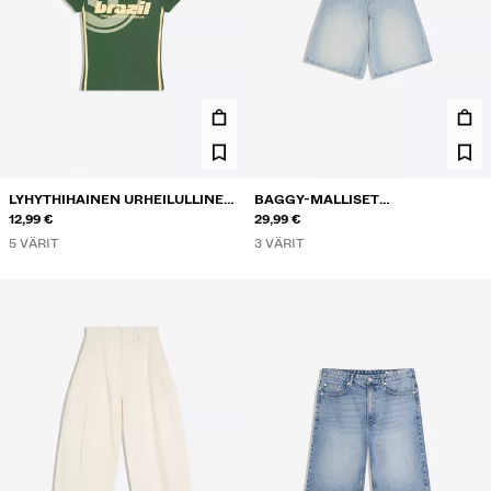
LYHYTHIHAINEN URHEILULLINEN
BAGGY-MALLISET
PRINTTI-T-PAITA
12,99 €
FARKKUBERMUDASHORTSIT
29,99 €
5 VÄRIT
3 VÄRIT