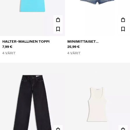
HALTER-MALLINEN TOPPI
MINIMITTAISET
7,99 €
FARKKUSHORTSIT
25,99 €
4 VÄRIT
4 VÄRIT