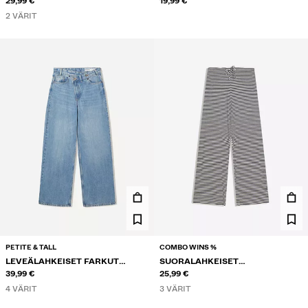
VYÖTÄRÖLLÄ
29,99 €
19,99 €
2 VÄRIT
PETITE & TALL
COMBO WINS %
LEVEÄLAHKEISET FARKUT
SUORALAHKEISET
KIETAISUVYÖTÄRÖLLÄ
39,99 €
RAITAHOUSUT PRINTTIKUOSILLA
25,99 €
4 VÄRIT
3 VÄRIT