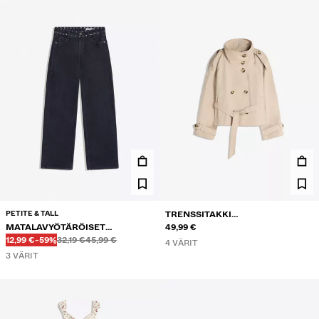
PETITE & TALL
TRENSSITAKKI
MATALAVYÖTÄRÖISET
PYSTYKAULUKSELLA
49,99 €
Ennen
Ennen
ALENNETTU HINTA
ALENNUS
NIITTIKORISTEISET BAGGY-
12,99 €
-59%
32,19 €
45,99 €
4 VÄRIT
FARKUT
3 VÄRIT