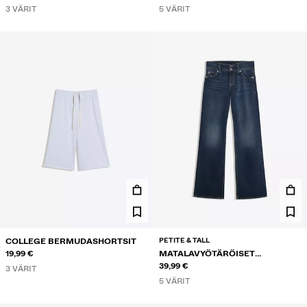
3 VÄRIT
5 VÄRIT
PETITE & TALL
COLLEGE BERMUDASHORTSIT
19,99 €
MATALAVYÖTÄRÖISET
BOOTCUT-FARKUT
39,99 €
3 VÄRIT
5 VÄRIT