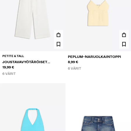
PETITE & TALL
PEPLUM-NARUOLKAINTOPPI
JOUSTAVAVYÖTÄRÖISET
8,99 €
HOUSUT
19,99 €
6 VÄRIT
6 VÄRIT