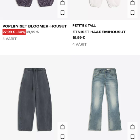
PETITE & TALL
POPLIINISET BLOOMER-HOUSUT
Ennen
Ennen
ALENNETTU HINTA
ALENNUS
27,99 €
-30%
39,99 €
ETNISET HAAREMIHOUSUT
19,99 €
4 VÄRIT
4 VÄRIT