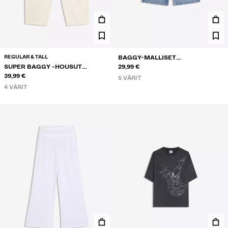
REGULAR & TALL
BAGGY-MALLISET
SUPER BAGGY -HOUSUT
FARKKUBERMUDASHORTSIT
29,99 €
PELLAVASEKOITETTA
39,99 €
5 VÄRIT
4 VÄRIT