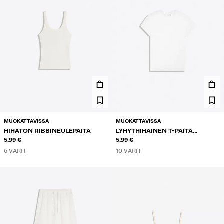
MUOKATTAVISSA
MUOKATTAVISSA
HIHATON RIBBINEULEPAITA
LYHYTHIHAINEN T-PAITA
5,99 €
PYÖREÄLLÄ KAULA-AUKOLLA
5,99 €
6 VÄRIT
10 VÄRIT