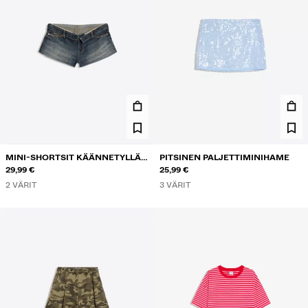
MINI-SHORTSIT KÄÄNNETYLLÄ
PITSINEN PALJETTIMINIHAME
VYÖTÄRÖLLÄ
29,99 €
25,99 €
2 VÄRIT
3 VÄRIT