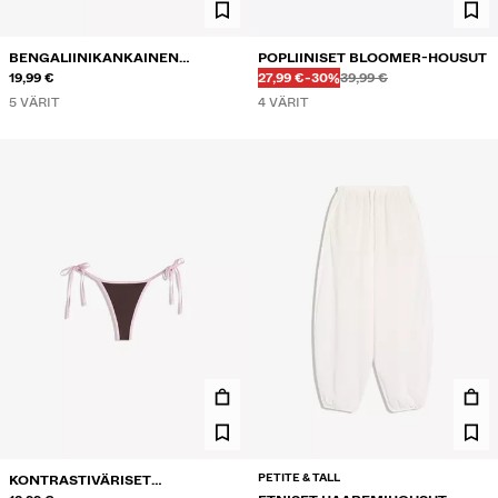
BENGALIINIKANKAINEN
POPLIINISET BLOOMER-HOUSUT
Ennen
Ennen
ALENNETTU HINTA
ALENNUS
KORSETTITOPPI
19,99 €
27,99 €
-30%
39,99 €
5 VÄRIT
4 VÄRIT
PETITE & TALL
KONTRASTIVÄRISET