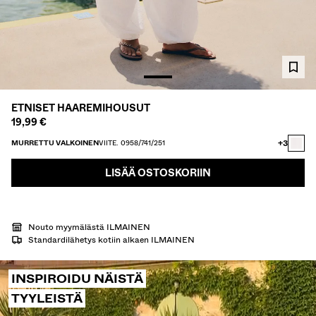
KAULUSPAIDAT
VILLAPAIDAT JA VILLATAKIT
TWIN SETS
UIMAPUVUT
KENGÄT
ASUSTEET
ETNISET HAAREMIHOUSUT
SUOSITTELEMME
19,99 €
ALEJEN VIIMEISET PÄIVÄT
COLLABORATIONS®
+3
MURRETTU VALKOINEN
VIITE. 0958/741/251
BEST SELLERS
LISÄÄ OSTOSKORIIN
SPECIAL PRICES
ERITYISPROJEKTIT
BERSHKA MUSIC
PERSONOINTI: YOUR FAN ERA
Nouto myymälästä ILMAINEN
Standardilähetys kotiin alkaen ILMAINEN
LAHJAKORTTI
NEWSLETTER
OHJEET
INSPIROIDU NÄISTÄ
TYYLEISTÄ