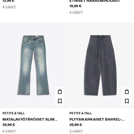
BIKINIKANKAISET TANGAT
12,99 €
ETNISET HAAREMIHOUSUT
19,99 €
4 VÄRIT
4 VÄRIT
PETITE & TALL
PETITE & TALL
MATALAVYÖTÄRÖISET SLIM
PLYYSIKANKAISET BARREL-
BOOTCUT-FARKUT
39,99 €
HOUSUT STOPPAREILLA
29,99 €
4 VÄRIT
3 VÄRIT