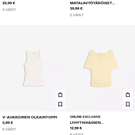
FARKKUSHORTSIT
25,99 €
MATALAVYÖTÄRÖISET
LEVEÄLAHKEISET FARKUT
39,99 €
4 VÄRIT
5 VÄRIT
ONLINE EXCLUSIVE
V-AUKKOINEN OLKAINTOPPI
5,99 €
LYHYTHIHAINEN
EPÄSYMMETRINEN T-PAITA
12,99 €
6 VÄRIT
6 VÄRIT