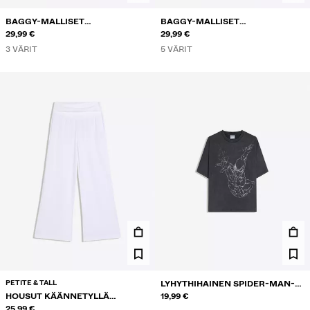
BAGGY-MALLISET
BAGGY-MALLISET
FARKKUBERMUDASHORTSIT
29,99 €
FARKKUBERMUDASHORTSIT
29,99 €
3 VÄRIT
5 VÄRIT
PETITE & TALL
LYHYTHIHAINEN SPIDER-MAN-T-
HOUSUT KÄÄNNETYLLÄ
PAITA
19,99 €
VYÖTÄRÖLLÄ
25,99 €