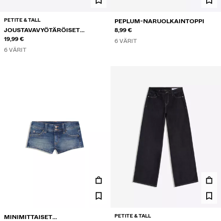
PETITE & TALL
PEPLUM-NARUOLKAINTOPPI
JOUSTAVAVYÖTÄRÖISET
8,99 €
HOUSUT
19,99 €
6 VÄRIT
6 VÄRIT
PETITE & TALL
MINIMITTAISET