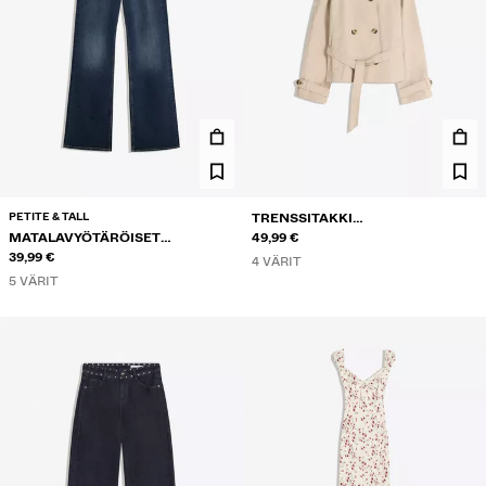
PETITE & TALL
TRENSSITAKKI
MATALAVYÖTÄRÖISET
PYSTYKAULUKSELLA
49,99 €
BOOTCUT-FARKUT
39,99 €
4 VÄRIT
5 VÄRIT