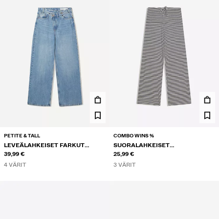
PETITE & TALL
COMBO WINS %
LEVEÄLAHKEISET FARKUT
SUORALAHKEISET
KIETAISUVYÖTÄRÖLLÄ
39,99 €
RAITAHOUSUT PRINTTIKUOSILLA
25,99 €
4 VÄRIT
3 VÄRIT