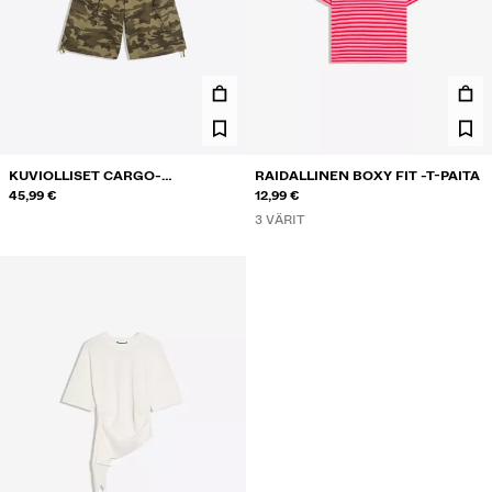
KUVIOLLISET CARGO-
RAIDALLINEN BOXY FIT -T-PAITA
BERMUDASHORTSIT
45,99 €
12,99 €
3 VÄRIT