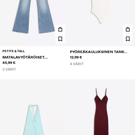
PETITE & TALL
PYÖREÄKAULUKSINEN TANK
MATALAVYÖTÄRÖISET,
BODY
12,99 €
KIRJAILLUT KELLOHELMALLISET
45,99 €
4 VÄRIT
FARKUT
3 VÄRIT