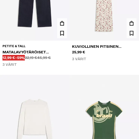
PETITE & TALL
KUVIOLLINEN PITSINEN
MATALAVYÖTÄRÖISET
PUOLIPITKÄ MEKKO
25,99 €
Ennen
Ennen
ALENNETTU HINTA
ALENNUS
NIITTIKORISTEISET BAGGY-
12,99 €
-59%
32,19 €
45,99 €
3 VÄRIT
FARKUT
3 VÄRIT