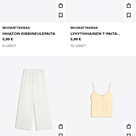
MUOKATTAVISSA
MUOKATTAVISSA
HIHATON RIBBINEULEPAITA
LYHYTHIHAINEN T-PAITA
5,99 €
PYÖREÄLLÄ KAULA-AUKOLLA
5,99 €
6 VÄRIT
10 VÄRIT