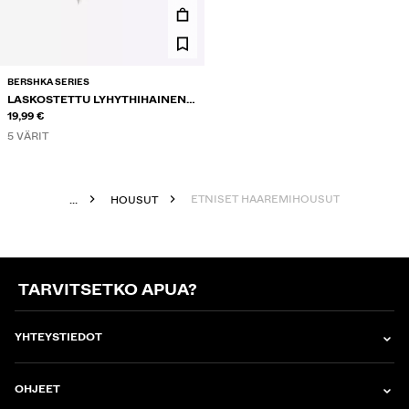
BERSHKA SERIES
LASKOSTETTU LYHYTHIHAINEN
T-PAITA
19,99 €
5 VÄRIT
ETNISET HAAREMIHOUSUT
...
HOUSUT
TARVITSETKO APUA?
YHTEYSTIEDOT
OHJEET