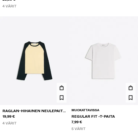
4 VÄRIT
MUOKATTAVISSA
RAGLAN-HIHAINEN NEULEPAITA
PYÖREÄLLÄ KAULA-AUKOLLA
19,99 €
REGULAR FIT -T-PAITA
7,99 €
4 VÄRIT
5 VÄRIT