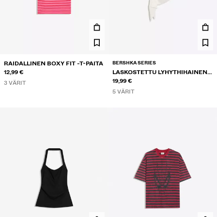
BERSHKA SERIES
RAIDALLINEN BOXY FIT -T-PAITA
12,99 €
LASKOSTETTU LYHYTHIHAINEN
T-PAITA
19,99 €
3 VÄRIT
5 VÄRIT