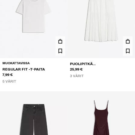
MUOKATTAVISSA
PUOLIPITKÄ
REGULAR FIT -T-PAITA
KIETAISUVYÖTÄRÖINEN HAME
25,99 €
7,99 €
3 VÄRIT
5 VÄRIT