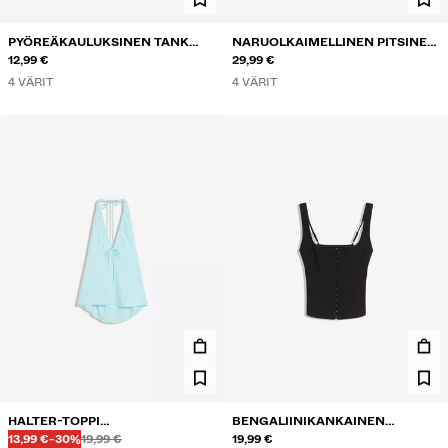
PYÖREÄKAULUKSINEN TANK
NARUOLKAIMELLINEN PITSINEN
BODY
12,99 €
MIDIMEKKO
29,99 €
4 VÄRIT
4 VÄRIT
HALTER-TOPPI
BENGALIINIKANKAINEN
Ennen
Ennen
ALENNETTU HINTA
ALENNUS
PELLAVASEKOITETTA
13,99 €
-30%
19,99 €
KORSETTITOPPI
19,99 €