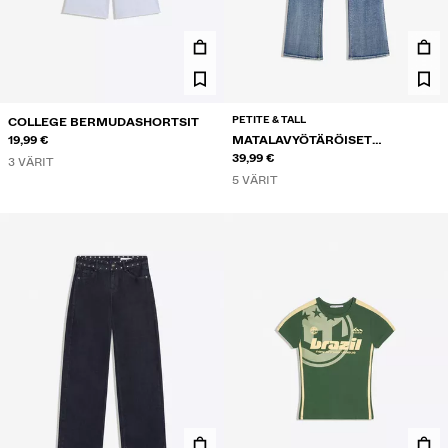
PETITE & TALL
COLLEGE BERMUDASHORTSIT
19,99 €
MATALAVYÖTÄRÖISET
BOOTCUT-FARKUT
39,99 €
3 VÄRIT
5 VÄRIT