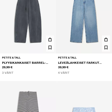
PETITE & TALL
PETITE & TALL
PLYYSIKANKAISET BARREL-
LEVEÄLAHKEISET FARKUT
HOUSUT STOPPAREILLA
29,99 €
KIETAISUVYÖTÄRÖLLÄ
39,99 €
3 VÄRIT
4 VÄRIT