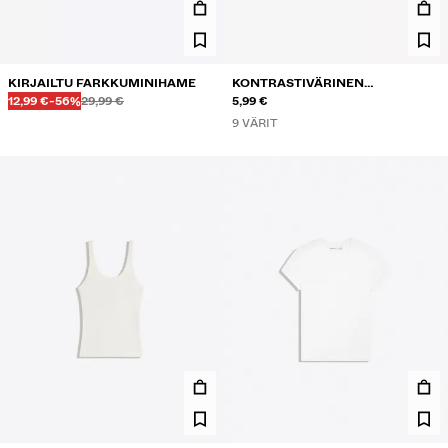
KIRJAILTU FARKKUMINIHAME
KONTRASTIVÄRINEN
Ennen
Ennen
ALENNETTU HINTA
ALENNUS
12,99 €
-56%
29,99 €
NARUTOPPI
5,99 €
9 VÄRIT