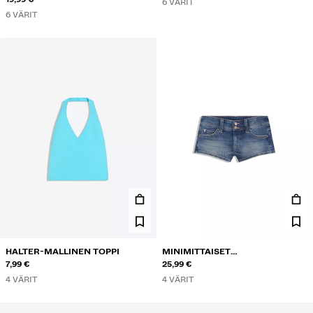
6 VÄRIT
6 VÄRIT
HALTER-MALLINEN TOPPI
MINIMITTAISET
7,99 €
FARKKUSHORTSIT
25,99 €
4 VÄRIT
4 VÄRIT