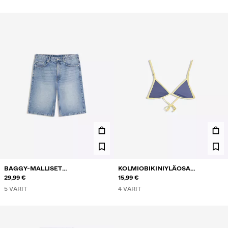
BAGGY-MALLISET
KOLMIOBIKINIYLÄOSA
FARKKUBERMUDASHORTSIT
29,99 €
KONTRASTILLA
15,99 €
5 VÄRIT
4 VÄRIT