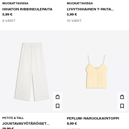
MUOKATTAVISSA
MUOKATTAVISSA
HIHATON RIBBINEULEPAITA
LYHYTHIHAINEN T-PAITA
5,99 €
PYÖREÄLLÄ KAULA-AUKOLLA
5,99 €
6 VÄRIT
10 VÄRIT
PETITE & TALL
PEPLUM-NARUOLKAINTOPPI
JOUSTAVAVYÖTÄRÖISET
8,99 €
HOUSUT
19,99 €