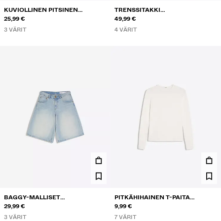
KUVIOLLINEN PITSINEN
TRENSSITAKKI
PUOLIPITKÄ MEKKO
25,99 €
PYSTYKAULUKSELLA
49,99 €
3 VÄRIT
4 VÄRIT
BAGGY-MALLISET
PITKÄHIHAINEN T-PAITA
FARKKUBERMUDASHORTSIT
29,99 €
PYÖREÄLLÄ KAULA-AUKOLLA
9,99 €
3 VÄRIT
7 VÄRIT