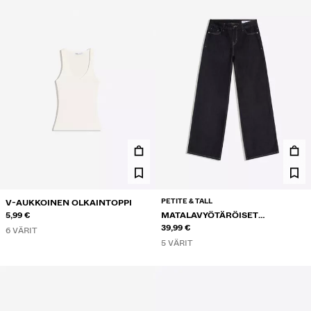
PETITE & TALL
V-AUKKOINEN OLKAINTOPPI
5,99 €
MATALAVYÖTÄRÖISET
LEVEÄLAHKEISET FARKUT
39,99 €
6 VÄRIT
5 VÄRIT