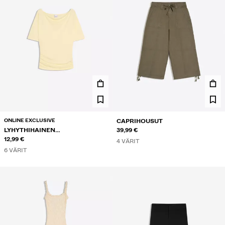
ONLINE EXCLUSIVE
CAPRIHOUSUT
LYHYTHIHAINEN
39,99 €
EPÄSYMMETRINEN T-PAITA
12,99 €
4 VÄRIT
6 VÄRIT