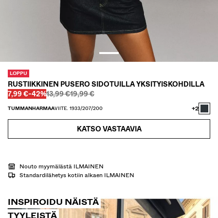
TWIN SETS
UIMAPUVUT
KENGÄT
ASUSTEET
SUOSITTELEMME
ALEJEN VIIMEISET PÄIVÄT
LOPPU
COLLABORATIONS®
RUSTIIKKINEN PUSERO SIDOTUILLA YKSITYISKOHDILLA
BEST SELLERS
Ennen
Ennen
ALENNETTU HINTA
ALENNUS
7,99 €
-42%
13,99 €
19,99 €
SPECIAL PRICES
+2
ERITYISPROJEKTIT
TUMMANHARMAA
VIITE. 1933/207/200
BERSHKA MUSIC
KATSO VASTAAVIA
PERSONOINTI: YOUR FAN ERA
LAHJAKORTTI
NEWSLETTER
OHJEET
Nouto myymälästä ILMAINEN
Standardilähetys kotiin alkaen ILMAINEN
INSPIROIDU NÄISTÄ
TYYLEISTÄ