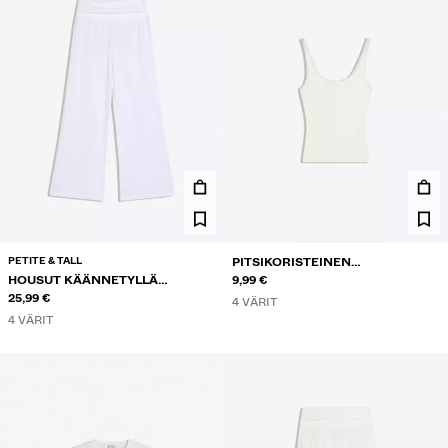
PETITE & TALL
PITSIKORISTEINEN
HOUSUT KÄÄNNETYLLÄ
OLKAINTOPPI NAPPIKAULA-
9,99 €
VYÖTÄRÖLLÄ
25,99 €
AUKOLLA
4 VÄRIT
4 VÄRIT