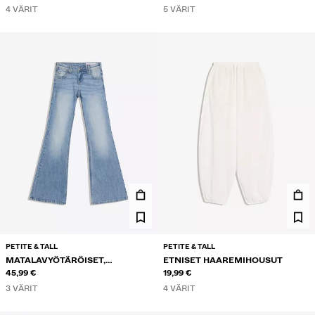
4 VÄRIT
5 VÄRIT
PETITE & TALL
PETITE & TALL
MATALAVYÖTÄRÖISET,
ETNISET HAAREMIHOUSUT
KIRJAILLUT KELLOHELMALLISET
45,99 €
19,99 €
FARKUT
3 VÄRIT
4 VÄRIT