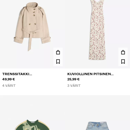
TRENSSITAKKI
KUVIOLLINEN PITSINEN
PYSTYKAULUKSELLA
49,99 €
PUOLIPITKÄ MEKKO
25,99 €
4 VÄRIT
3 VÄRIT