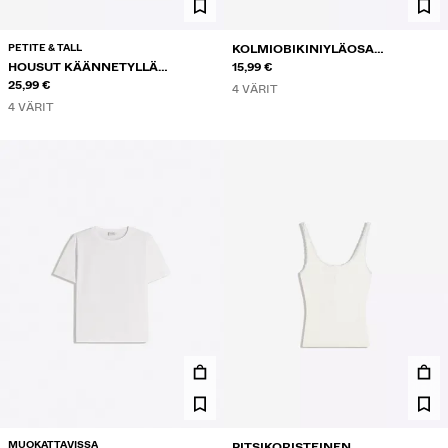
PETITE & TALL
KOLMIOBIKINIYLÄOSA
HOUSUT KÄÄNNETYLLÄ
KONTRASTILLA
15,99 €
VYÖTÄRÖLLÄ
25,99 €
4 VÄRIT
4 VÄRIT
MUOKATTAVISSA
PITSIKORISTEINEN