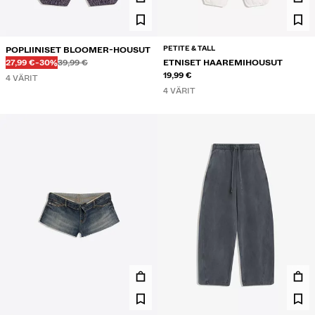
PETITE & TALL
POPLIINISET BLOOMER-HOUSUT
Ennen
Ennen
ALENNETTU HINTA
ALENNUS
27,99 €
-30%
39,99 €
ETNISET HAAREMIHOUSUT
19,99 €
4 VÄRIT
4 VÄRIT