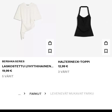
BERSHKA SERIES
HALTERNECK-TOPPI
LASKOSTETTU LYHYTHIHAINEN
12,99 €
T-PAITA
19,99 €
3 VÄRIT
5 VÄRIT
LEVENEVÄT MUKAVAT FARKUT
...
FARKUT