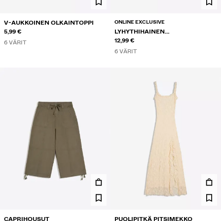
ONLINE EXCLUSIVE
V-AUKKOINEN OLKAINTOPPI
5,99 €
LYHYTHIHAINEN
EPÄSYMMETRINEN T-PAITA
12,99 €
6 VÄRIT
6 VÄRIT
CAPRIHOUSUT
PUOLIPITKÄ PITSIMEKKO