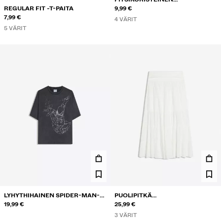
REGULAR FIT -T-PAITA
OLKAINTOPPI NAPPIKAULA-
9,99 €
7,99 €
AUKOLLA
4 VÄRIT
5 VÄRIT
LYHYTHIHAINEN SPIDER-MAN-T-
PUOLIPITKÄ
PAITA
19,99 €
KIETAISUVYÖTÄRÖINEN HAME
25,99 €
3 VÄRIT