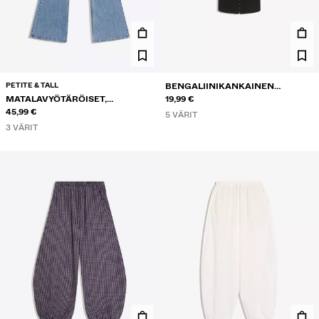
PETITE & TALL
BENGALIINIKANKAINEN
MATALAVYÖTÄRÖISET,
KORSETTITOPPI
19,99 €
KIRJAILLUT KELLOHELMALLISET
45,99 €
5 VÄRIT
FARKUT
3 VÄRIT