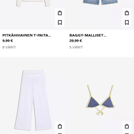
PITKÄHIHAINEN T-PAITA
BAGGY-MALLISET
PYÖREÄLLÄ KAULA-AUKOLLA
9,99 €
FARKKUBERMUDASHORTSIT
29,99 €
8 VÄRIT
5 VÄRIT