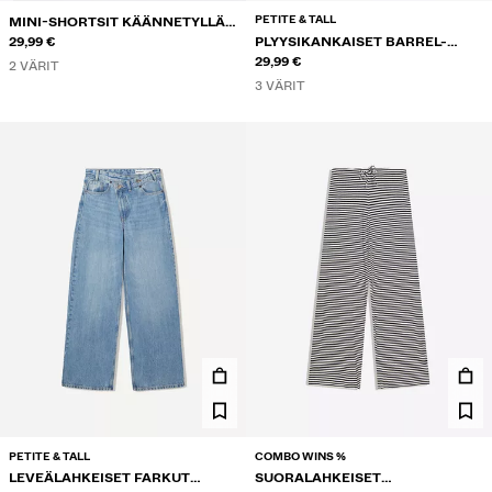
PETITE & TALL
MINI-SHORTSIT KÄÄNNETYLLÄ
VYÖTÄRÖLLÄ
29,99 €
PLYYSIKANKAISET BARREL-
HOUSUT STOPPAREILLA
29,99 €
2 VÄRIT
3 VÄRIT
PETITE & TALL
COMBO WINS %
LEVEÄLAHKEISET FARKUT
SUORALAHKEISET