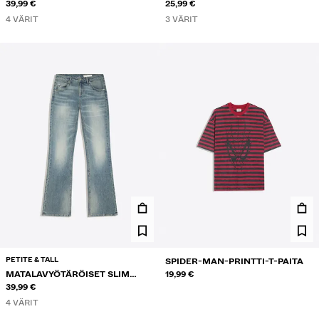
KIETAISUVYÖTÄRÖLLÄ
39,99 €
RAITAHOUSUT PRINTTIKUOSILLA
25,99 €
4 VÄRIT
3 VÄRIT
PETITE & TALL
SPIDER-MAN-PRINTTI-T-PAITA
MATALAVYÖTÄRÖISET SLIM
19,99 €
BOOTCUT-FARKUT
39,99 €
4 VÄRIT