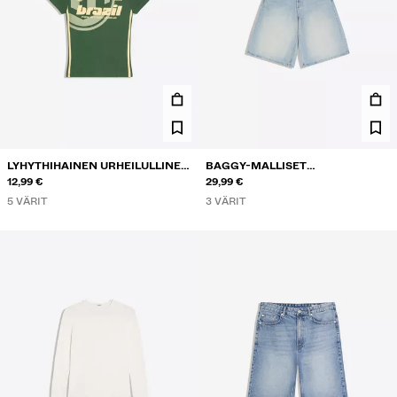
LYHYTHIHAINEN URHEILULLINEN
BAGGY-MALLISET
PRINTTI-T-PAITA
12,99 €
FARKKUBERMUDASHORTSIT
29,99 €
5 VÄRIT
3 VÄRIT