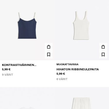
MUOKATTAVISSA
KONTRASTIVÄRINEN
NARUTOPPI
5,99 €
HIHATON RIBBINEULEPAITA
5,99 €
9 VÄRIT
6 VÄRIT