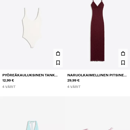
PYÖREÄKAULUKSINEN TANK
NARUOLKAIMELLINEN PITSINEN
BODY
12,99 €
MIDIMEKKO
29,99 €
4 VÄRIT
4 VÄRIT