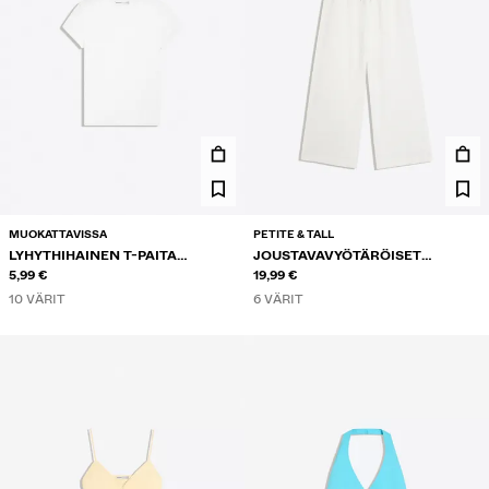
MUOKATTAVISSA
PETITE & TALL
LYHYTHIHAINEN T-PAITA
JOUSTAVAVYÖTÄRÖISET
PYÖREÄLLÄ KAULA-AUKOLLA
5,99 €
HOUSUT
19,99 €
10 VÄRIT
6 VÄRIT