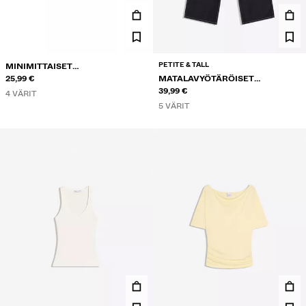
PETITE & TALL
MINIMITTAISET
FARKKUSHORTSIT
25,99 €
MATALAVYÖTÄRÖISET
LEVEÄLAHKEISET FARKUT
39,99 €
4 VÄRIT
5 VÄRIT