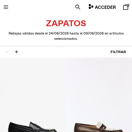
ACCEDER
ZAPATOS
Rebajas válidas desde el 24/06/2026 hasta el 09/08/2026 en artículos
seleccionados.
NEW
FILTRAR
COMBO WINS %
11 resultados
VER TODO
CAMISETAS Y POLOS
PANTALONES
JEANS
BERMUDAS
SUDADERAS
CAMISAS
CAZADORAS
JERSÉIS Y CÁRDIGANS